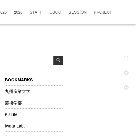
2025
2026
STAFF
OBOG
SESSION
PROJECT
BOOKMARKS
九州産業大学
芸術学部
K'sLife
Iwata Lab.