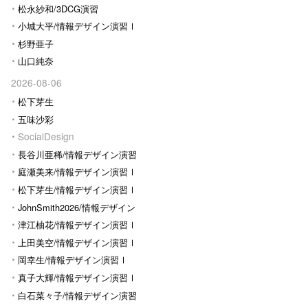
松永紗和/3DCG演習
小城大平/情報デザイン演習Ⅰ
杉野亜子
山口純奈
2026-08-06
松下芽生
五味沙彩
SocialDesign
長谷川亜稀/情報デザイン演習
Ⅰ
庭瀬美来/情報デザイン演習Ⅰ
松下芽生/情報デザイン演習Ⅰ
JohnSmith2026/情報デザイン
演習I
津江柚花/情報デザイン演習Ⅰ
上田美空/情報デザイン演習Ⅰ
岡幸生/情報デザイン演習Ⅰ
真子大輝/情報デザイン演習Ⅰ
白石菜々子/情報デザイン演習