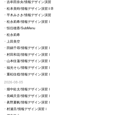
Ⅰ
吉牟田奈央/情報デザイン演習
Ⅰ
松本美時/情報デザイン演習ⅡB
平木みさき/情報デザイン演習
Ⅰ
松永莉希/情報デザイン演習Ⅰ
恒任穂香/SubMenu
松永莉希
上田美空
田鍋千尋/情報デザイン演習Ⅰ
村田和花/情報デザイン演習Ⅰ
山本佳蓮/情報デザイン演習Ⅰ
福光そら/情報デザイン演習Ⅰ
重松佳穏/情報デザイン演習Ⅰ
2026-08-05
畑中佑太/情報デザイン演習Ⅰ
長嶋天音/情報デザイン演習Ⅰ
眞野夏帆/情報デザイン演習Ⅰ
村瀬旦/情報デザイン演習Ⅰ