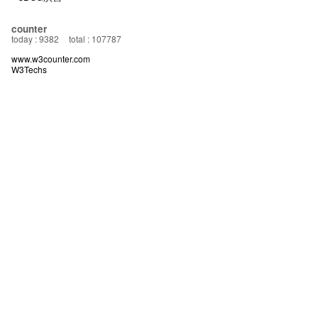
counter
today : 9382
total : 107787
www.w3counter.com
W3Techs