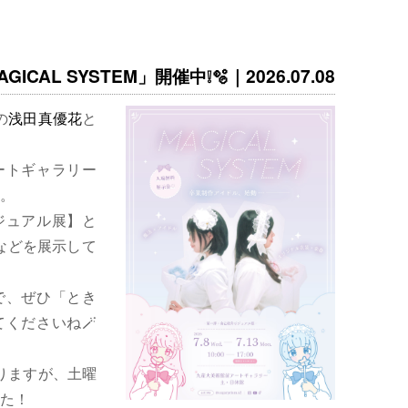
ICAL SYSTEM」開催中❕🫧｜2026.07.08
の
浅田真優花
と
ートギャラリー
。
ジュアル展】と
などを展示して
で、ぜひ「とき
くださいね🪄
りますが、土曜
た！