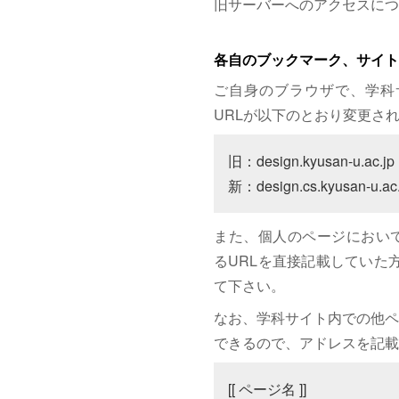
旧サーバーへのアクセスにつ
各自のブックマーク、サイト
ご自身のブラウザで、学科
URLが以下のとおり変更さ
旧：design.kyusan-u.ac.jp

新：design.cs.kyusan-u.ac.
また、個人のページにおいて、サイト
るURLを直接記載していた方は
て下さい。
なお、学科サイト内での他ペ
できるので、アドレスを記載
[[ ページ名 ]]