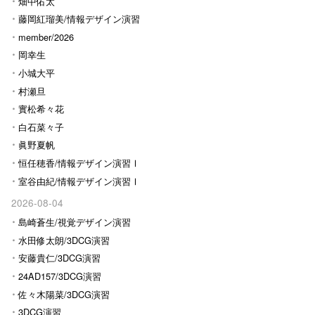
畑中佑太
藤岡紅瑠美/情報デザイン演習
Ⅰ
member/2026
岡幸生
小城大平
村瀬旦
實松希々花
白石菜々子
眞野夏帆
恒任穂香/情報デザイン演習Ⅰ
室谷由紀/情報デザイン演習Ⅰ
2026-08-04
島崎蒼生/視覚デザイン演習
水田修太朗/3DCG演習
安藤貴仁/3DCG演習
24AD157/3DCG演習
佐々木陽菜/3DCG演習
3DCG演習