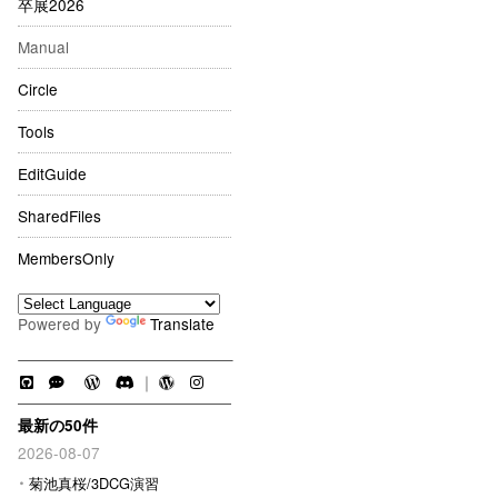
卒展2026
Manual
Circle
Tools
EditGuide
SharedFiles
MembersOnly
Powered by
Translate
｜
最新の50件
2026-08-07
菊池真桜/3DCG演習