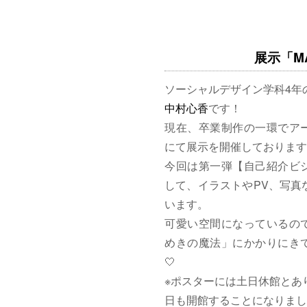
展示「MAG
ソーシャルデザイン学科4年
中村心香
です！
現在、卒業制作の一環でア
にて展示を開催しております
今回は第一弾【自己紹介ビ
して、イラストやPV、写真
います。
可愛い空間になっているの
めきの魔法」にかかりにきて
🤍
※ポスターには土日休館とあ
日も開館することになりまし