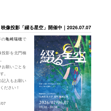
映像投影「綴る星空」開催中｜2026.07.07
年の
亀崎瑞穂
で
像投影を北門楠
。
ひお願いごとを
す。
の記入もお願い
ください！
/07