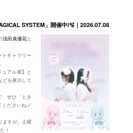
ICAL SYSTEM」開催中❕🫧｜2026.07.08
の
浅田真優花
と
ートギャラリー
。
ジュアル展】と
などを展示して
で、ぜひ「とき
くださいね🪄
りますが、土曜
た！