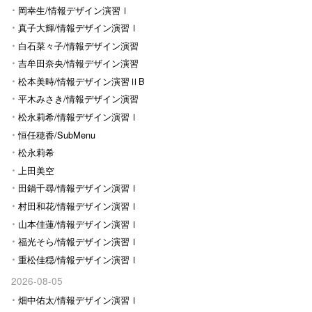
岡幸生/情報デザイン演習Ⅰ
真子大輝/情報デザイン演習Ⅰ
白石菜々子/情報デザイン演習
Ⅰ
吉牟田奈央/情報デザイン演習
Ⅰ
松本美時/情報デザイン演習ⅡB
平木みさき/情報デザイン演習
Ⅰ
松永莉希/情報デザイン演習Ⅰ
恒任穂香/SubMenu
松永莉希
上田美空
田鍋千尋/情報デザイン演習Ⅰ
村田和花/情報デザイン演習Ⅰ
山本佳蓮/情報デザイン演習Ⅰ
福光そら/情報デザイン演習Ⅰ
重松佳穏/情報デザイン演習Ⅰ
2026-08-05
畑中佑太/情報デザイン演習Ⅰ