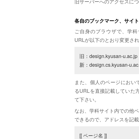
旧サーバーへのアクセスにつ
各自のブックマーク、サイト
ご自身のブラウザで、学科
URLが以下のとおり変更さ
旧：design.kyusan-u.ac.jp

新：design.cs.kyusan-u.ac.
また、個人のページにおいて、サイト
るURLを直接記載していた方は
て下さい。
なお、学科サイト内での他ペ
できるので、アドレスを記載
[[ ページ名 ]]