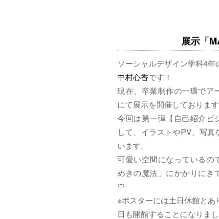
展示「MAG
ソーシャルデザイン学科4年
中村心香
です！
現在、卒業制作の一環でア
にて展示を開催しております
今回は第一弾【自己紹介ビ
して、イラストやPV、写真
います。
可愛い空間になっているの
めきの魔法」にかかりにきて
🤍
※ポスターには土日休館とあ
日も開館することになりまし