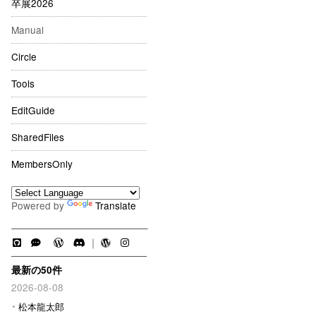
卒展2026
Manual
Circle
Tools
EditGuide
SharedFiles
MembersOnly
Powered by
Translate
｜
最新の50件
2026-08-08
松本龍太郎