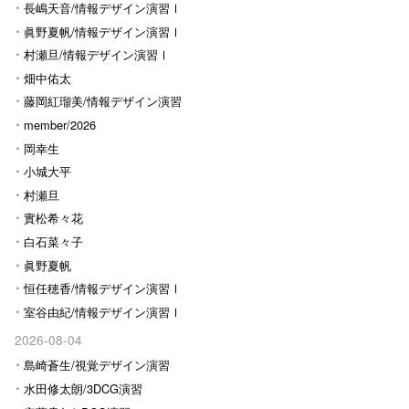
長嶋天音/情報デザイン演習Ⅰ
眞野夏帆/情報デザイン演習Ⅰ
村瀬旦/情報デザイン演習Ⅰ
畑中佑太
藤岡紅瑠美/情報デザイン演習
Ⅰ
member/2026
岡幸生
小城大平
村瀬旦
實松希々花
白石菜々子
眞野夏帆
恒任穂香/情報デザイン演習Ⅰ
室谷由紀/情報デザイン演習Ⅰ
2026-08-04
島崎蒼生/視覚デザイン演習
水田修太朗/3DCG演習