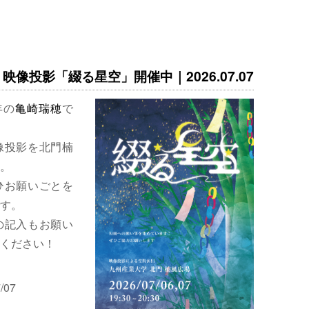
映像投影「綴る星空」開催中｜2026.07.07
年の
亀崎瑞穂
で
像投影を北門楠
。
ひお願いごとを
す。
の記入もお願い
ください！
/07