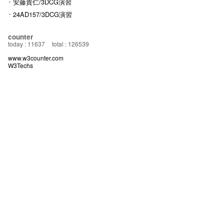
安藤貴仁/3DCG演習
24AD157/3DCG演習
counter
today : 11637
total : 126539
www.w3counter.com
W3Techs