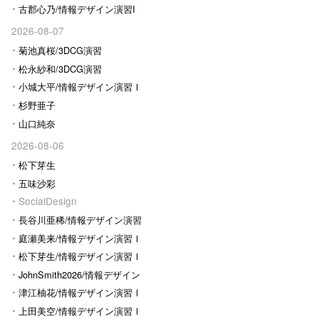
古郡心乃/情報デザイン演習I
2026-08-07
菊池真桜/3DCG演習
松永紗和/3DCG演習
小城大平/情報デザイン演習Ⅰ
杉野亜子
山口純奈
2026-08-06
松下芽生
五味沙彩
SocialDesign
長谷川亜稀/情報デザイン演習
Ⅰ
庭瀬美来/情報デザイン演習Ⅰ
松下芽生/情報デザイン演習Ⅰ
JohnSmith2026/情報デザイン
演習I
津江柚花/情報デザイン演習Ⅰ
上田美空/情報デザイン演習Ⅰ