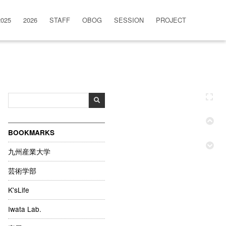
2025
2026
STAFF
OBOG
SESSION
PROJECT
BOOKMARKS
九州産業大学
芸術学部
K'sLife
Iwata Lab.