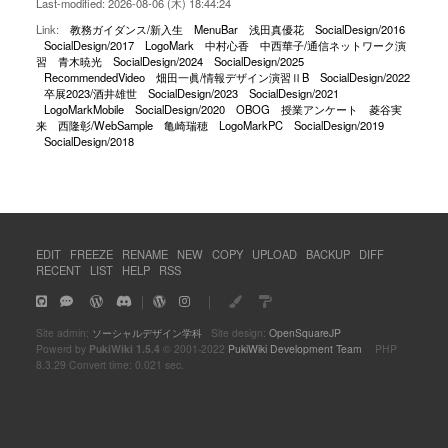
Last-modified: 2026-08-06 (木) 18:44:24
Link:
教務ガイダンス/新入生
MenuBar
浅田真優花
SocialDesign/2016
SocialDesign/2017
LogoMark
中村心香
中西華子/通信ネットワーク演
習
青木暁光
SocialDesign/2024
SocialDesign/2025
RecommendedVideo
畑田一眞/情報デザイン演習ⅡB
SocialDesign/2022
卒展2023/酒井雄世
SocialDesign/2023
SocialDesign/2021
LogoMarkMobile
SocialDesign/2020
OBOG
授業アンケート
菱谷実
来
西隆彰/WebSample
亀崎瑞穂
LogoMarkPC
SocialDesign/2019
SocialDesign/2018
EDIT
FREEZE
RENAME
NEW
COPY
UPLOAD
BACKUP
DIFF
RECENT
LIST
HELP
RSS
｜
｜
Site admin:
ソーシャルデザイン学科
Site design:
OpenSquareJP
Powerd by
PukiWiki 1.5.4
© 2001-2022
PukiWiki Development Team
PHP
8.3.29 Convert time: 0.021 sec.