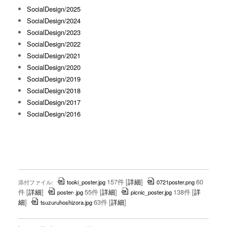
SocialDesign/2025
SocialDesign/2024
SocialDesign/2023
SocialDesign/2022
SocialDesign/2021
SocialDesign/2020
SocialDesign/2019
SocialDesign/2018
SocialDesign/2017
SocialDesign/2016
157件
[
詳細
]
60
添付ファイル:
tooki_poster.jpg
0721poster.png
件
[
詳細
]
55件
[
詳細
]
138件
[
詳
poster-.jpg
picnic_poster.jpg
細
]
63件
[
詳細
]
tsuzuruhoshizora.jpg