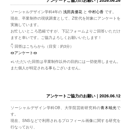
ソーシャルデザイン学科4年の
浅田真優花
と
中村心香
です。
現在、卒業制作の現状調査として、Z世代を対象にアンケートを
実施しています。
お忙しいところ恐縮ですが、下記フォームよりご回答いただけ
ますと幸いです。ご協力よろしくお願いいたします！
👇 回答はこちらから（目安：約3分）
🍩
アンケート
🍩
※いただいた回答は卒業制作以外の目的には一切使用しません。
また個人が特定される事もございません。
アンケートご協力のお願い｜2026.06.12
ソーシャルデザイン学科OB、大学院芸術研究科の
青木暁光
で
す。
現在、SNSなどで利用されるプロフィール画像に関する研究を
行なっており、