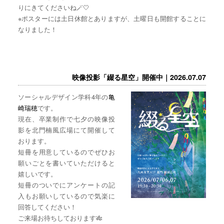
りにきてくださいね🪄🤍
※ポスターには土日休館とありますが、土曜日も開館することに
なりました！
映像投影「綴る星空」開催中｜2026.07.07
ソーシャルデザイン学科4年の
亀
崎瑞穂
です。
現在、卒業制作で七夕の映像投
影を北門楠風広場にて開催して
おります。
短冊を用意しているのでぜひお
願いごとを書いていただけると
嬉しいです。
短冊のついでにアンケートの記
入もお願いしているので気楽に
回答してください！
ご来場お待ちしております🎋