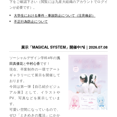
下をご確認下さい（閲覧には九産大組織のアカウントでログイ
ンが必要です）。
大学生における事件・事故防止について（注意喚起）
不正行為防止について
展示「MAGICAL SYSTEM」開催中❕🫧｜2026.07.08
ソーシャルデザイン学科4年の
浅
田真優花
と
中村心香
です！
現在、卒業制作の一環でアート
ギャラリーにて展示を開催して
おります。
今回は第一弾【自己紹介ビジュ
アル展】として、イラストや
PV、写真などを展示していま
す。
可愛い空間になっているので、
ぜひ「ときめきの魔法」にかか