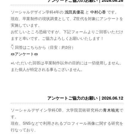
ソーシャルデザイン学科4年の
浅田真優花
と
中村心香
です。
現在、卒業制作の現状調査として、Z世代を対象にアンケートを
実施しています。
お忙しいところ恐縮ですが、下記フォームよりご回答いただけ
ますと幸いです。ご協力よろしくお願いいたします！
👇 回答はこちらから（目安：約3分）
🍩
アンケート
🍩
※いただいた回答は卒業制作以外の目的には一切使用しません。
また個人が特定される事もございません。
アンケートご協力のお願い｜2026.06.12
ソーシャルデザイン学科OB、大学院芸術研究科の
青木暁光
で
す。
現在、SNSなどで利用されるプロフィール画像に関する研究を
行なっており、