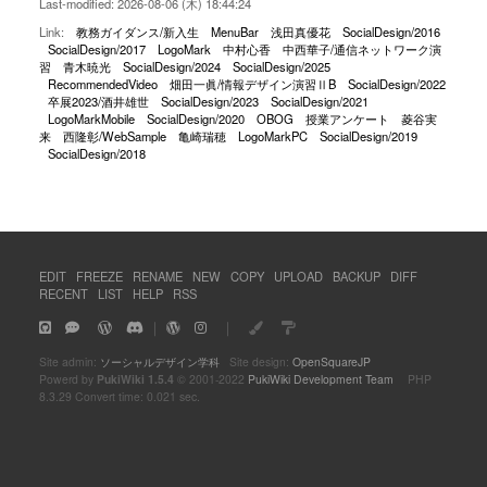
Last-modified: 2026-08-06 (木) 18:44:24
Link:
教務ガイダンス/新入生
MenuBar
浅田真優花
SocialDesign/2016
SocialDesign/2017
LogoMark
中村心香
中西華子/通信ネットワーク演
習
青木暁光
SocialDesign/2024
SocialDesign/2025
RecommendedVideo
畑田一眞/情報デザイン演習ⅡB
SocialDesign/2022
卒展2023/酒井雄世
SocialDesign/2023
SocialDesign/2021
LogoMarkMobile
SocialDesign/2020
OBOG
授業アンケート
菱谷実
来
西隆彰/WebSample
亀崎瑞穂
LogoMarkPC
SocialDesign/2019
SocialDesign/2018
EDIT
FREEZE
RENAME
NEW
COPY
UPLOAD
BACKUP
DIFF
RECENT
LIST
HELP
RSS
｜
｜
Site admin:
ソーシャルデザイン学科
Site design:
OpenSquareJP
Powerd by
PukiWiki 1.5.4
© 2001-2022
PukiWiki Development Team
PHP
8.3.29 Convert time: 0.021 sec.