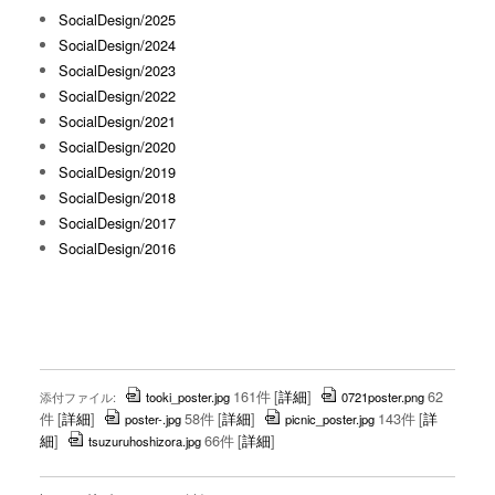
SocialDesign/2025
SocialDesign/2024
SocialDesign/2023
SocialDesign/2022
SocialDesign/2021
SocialDesign/2020
SocialDesign/2019
SocialDesign/2018
SocialDesign/2017
SocialDesign/2016
161件
[
詳細
]
62
添付ファイル:
tooki_poster.jpg
0721poster.png
件
[
詳細
]
58件
[
詳細
]
143件
[
詳
poster-.jpg
picnic_poster.jpg
細
]
66件
[
詳細
]
tsuzuruhoshizora.jpg