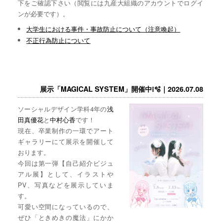
下をご確認下さい（閲覧には九産大組織のアカウントでログイ
ンが必要です）。
大学生における事件・事故防止について（注意喚起）
不正行為防止について
展示「MAGICAL SYSTEM」開催中❕🫧｜2026.07.08
ソーシャルデザイン学科4年の
浅
田真優花
と
中村心香
です！
現在、卒業制作の一環でアート
ギャラリーにて展示を開催して
おります。
今回は第一弾【自己紹介ビジュ
アル展】として、イラストや
PV、写真などを展示していま
す。
可愛い空間になっているので、
ぜひ「ときめきの魔法」にかか