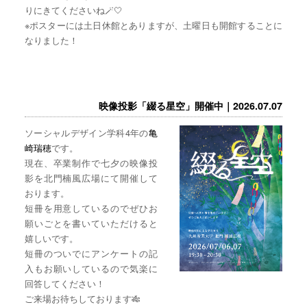
りにきてくださいね🪄🤍
※ポスターには土日休館とありますが、土曜日も開館することに
なりました！
映像投影「綴る星空」開催中｜2026.07.07
ソーシャルデザイン学科4年の
亀
崎瑞穂
です。
現在、卒業制作で七夕の映像投
影を北門楠風広場にて開催して
おります。
短冊を用意しているのでぜひお
願いごとを書いていただけると
嬉しいです。
短冊のついでにアンケートの記
入もお願いしているので気楽に
回答してください！
ご来場お待ちしております🎋