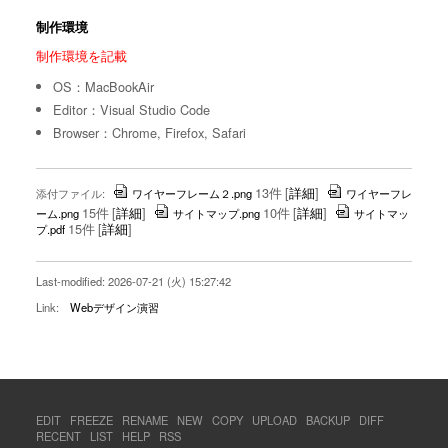
制作環境
制作環境を記載
OS：MacBookAir
Editor：Visual Studio Code
Browser：Chrome, Firefox, Safari
13件
[
詳細
]
添付ファイル:
ワイヤーフレーム２.png
ワイヤーフレ
15件
[
詳細
]
10件
[
詳細
]
ーム.png
サイトマップ.png
サイトマッ
15件
[
詳細
]
プ.pdf
Last-modified: 2026-07-21 (火) 15:27:42
Link:
Webデザイン演習
EDIT
FREEZE
RENAME
NEW
COPY
UPLOAD
BACKUP
DIFF
RECENT
LIST
HELP
RSS