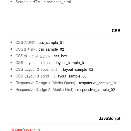
Semantic HTML：
semantic_html
CSS
CSSの練習：
css_sample_01
CSSまとめ：
css_sample_02
CSSボックスモデル：
css_box
CSS Layout 1（flex）：
layout_sample_01
CSS Layout 2（position）：
layout_sample_02
CSS Layout 3（grid）：
layout_sample_03
Responsive Design 1 (Media Query)：
responsive_sample_01
Responsive Design 2 (Mobile First)：
responsive_sample_02
JavaScript
演習内容をリンク