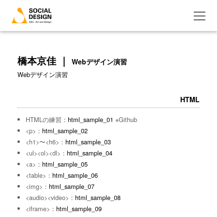
橋本京佳 ｜
Webデザイン演習
Webデザイン演習
HTML
HTMLの練習：
html_sample_01
※Github
<p>：
html_sample_02
<h1>〜<h6>：
html_sample_03
<ul><ol><dl>：
html_sample_04
<a>：
html_sample_05
<table>：
html_sample_06
<img>：
html_sample_07
<audio><video>：
html_sample_08
<iframe>：
html_sample_09