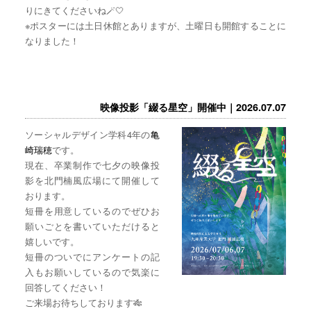
りにきてくださいね🪄🤍
※ポスターには土日休館とありますが、土曜日も開館することに
なりました！
映像投影「綴る星空」開催中｜2026.07.07
ソーシャルデザイン学科4年の
亀
崎瑞穂
です。
現在、卒業制作で七夕の映像投
影を北門楠風広場にて開催して
おります。
短冊を用意しているのでぜひお
願いごとを書いていただけると
嬉しいです。
短冊のついでにアンケートの記
入もお願いしているので気楽に
回答してください！
ご来場お待ちしております🎋