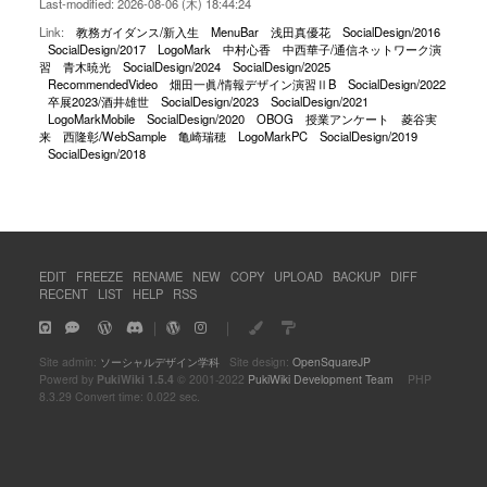
Last-modified: 2026-08-06 (木) 18:44:24
Link:
教務ガイダンス/新入生
MenuBar
浅田真優花
SocialDesign/2016
SocialDesign/2017
LogoMark
中村心香
中西華子/通信ネットワーク演
習
青木暁光
SocialDesign/2024
SocialDesign/2025
RecommendedVideo
畑田一眞/情報デザイン演習ⅡB
SocialDesign/2022
卒展2023/酒井雄世
SocialDesign/2023
SocialDesign/2021
LogoMarkMobile
SocialDesign/2020
OBOG
授業アンケート
菱谷実
来
西隆彰/WebSample
亀崎瑞穂
LogoMarkPC
SocialDesign/2019
SocialDesign/2018
EDIT
FREEZE
RENAME
NEW
COPY
UPLOAD
BACKUP
DIFF
RECENT
LIST
HELP
RSS
｜
｜
Site admin:
ソーシャルデザイン学科
Site design:
OpenSquareJP
Powerd by
PukiWiki 1.5.4
© 2001-2022
PukiWiki Development Team
PHP
8.3.29 Convert time: 0.022 sec.