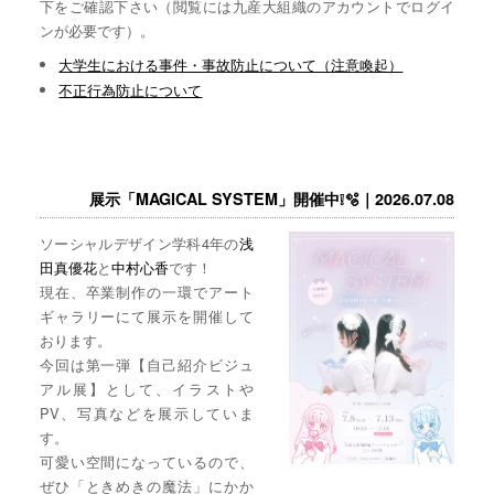
下をご確認下さい（閲覧には九産大組織のアカウントでログイ
ンが必要です）。
大学生における事件・事故防止について（注意喚起）
不正行為防止について
展示「MAGICAL SYSTEM」開催中❕🫧｜2026.07.08
ソーシャルデザイン学科4年の
浅
田真優花
と
中村心香
です！
現在、卒業制作の一環でアート
ギャラリーにて展示を開催して
おります。
今回は第一弾【自己紹介ビジュ
アル展】として、イラストや
PV、写真などを展示していま
す。
可愛い空間になっているので、
ぜひ「ときめきの魔法」にかか