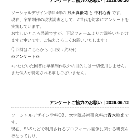
ソーシャルデザイン学科4年の
浅田真優花
と
中村心香
です。
現在、卒業制作の現状調査として、Z世代を対象にアンケートを
実施しています。
お忙しいところ恐縮ですが、下記フォームよりご回答いただけ
ますと幸いです。ご協力よろしくお願いいたします！
👇 回答はこちらから（目安：約3分）
🍩
アンケート
🍩
※いただいた回答は卒業制作以外の目的には一切使用しません。
また個人が特定される事もございません。
アンケートご協力のお願い｜2026.06.12
ソーシャルデザイン学科OB、大学院芸術研究科の
青木暁光
で
す。
現在、SNSなどで利用されるプロフィール画像に関する研究を
行なっており、