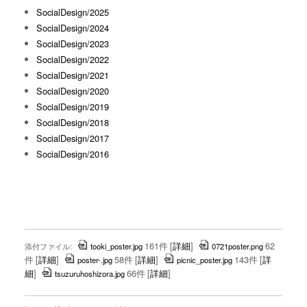
SocialDesign/2025
SocialDesign/2024
SocialDesign/2023
SocialDesign/2022
SocialDesign/2021
SocialDesign/2020
SocialDesign/2019
SocialDesign/2018
SocialDesign/2017
SocialDesign/2016
161件
[
詳細
]
62
添付ファイル:
tooki_poster.jpg
0721poster.png
件
[
詳細
]
58件
[
詳細
]
143件
[
詳
poster-.jpg
picnic_poster.jpg
細
]
66件
[
詳細
]
tsuzuruhoshizora.jpg