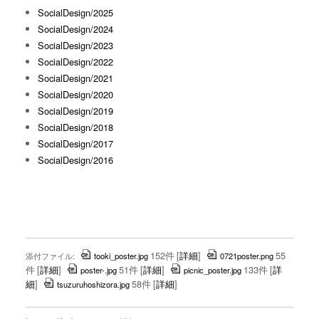
SocialDesign/2025
SocialDesign/2024
SocialDesign/2023
SocialDesign/2022
SocialDesign/2021
SocialDesign/2020
SocialDesign/2019
SocialDesign/2018
SocialDesign/2017
SocialDesign/2016
152件
[
詳細
]
55
添付ファイル:
tooki_poster.jpg
0721poster.png
件
[
詳細
]
51件
[
詳細
]
133件
[
詳
poster-.jpg
picnic_poster.jpg
細
]
58件
[
詳細
]
tsuzuruhoshizora.jpg