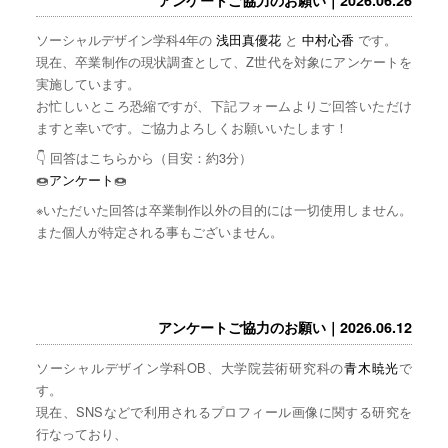
ソーシャルデザイン学科4年の
浅田真優花
と
中村心香
です。
現在、卒業制作の現状調査として、Z世代を対象にアンケートを
実施しています。
お忙しいところ恐縮ですが、下記フォームよりご回答いただけ
ますと幸いです。ご協力よろしくお願いいたします！
👇 回答はこちらから（目安：約3分）
🍩
アンケート
🍩
※いただいた回答は卒業制作以外の目的には一切使用しません。
また個人が特定される事もございません。
アンケートご協力のお願い｜2026.06.12
ソーシャルデザイン学科OB、大学院芸術研究科の
青木暁光
で
す。
現在、SNSなどで利用されるプロフィール画像に関する研究を
行なっており、