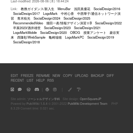
Last-modified: 2026-08-06 (木) 18:44:24
Link:
教務ガイダンス/新入生
MenuBar
浅田真優花
SocialDesign/2016
SocialDesign/2017
LogoMark
中村心香
中西華子/通信ネットワーク演
習
青木暁光
SocialDesign/2024
SocialDesign/2025
RecommendedVideo
畑田一眞/情報デザイン演習ⅡB
SocialDesign/2022
卒展2023/酒井雄世
SocialDesign/2023
SocialDesign/2021
LogoMarkMobile
SocialDesign/2020
OBOG
授業アンケート
菱谷実
来
西隆彰/WebSample
亀崎瑞穂
LogoMarkPC
SocialDesign/2019
SocialDesign/2018
EDIT
FREEZE
RENAME
NEW
COPY
UPLOAD
BACKUP
DIFF
RECENT
LIST
HELP
RSS
｜
｜
Site admin:
ソーシャルデザイン学科
Site design:
OpenSquareJP
Powerd by
PukiWiki 1.5.4
© 2001-2022
PukiWiki Development Team
PHP
8.3.29 Convert time: 0.021 sec.