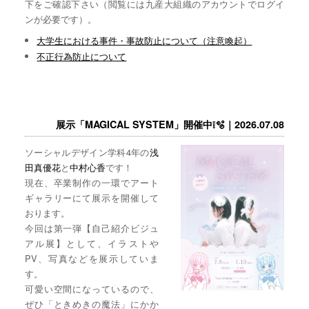
下をご確認下さい（閲覧には九産大組織のアカウントでログイ
ンが必要です）。
大学生における事件・事故防止について（注意喚起）
不正行為防止について
展示「MAGICAL SYSTEM」開催中❕🫧｜2026.07.08
ソーシャルデザイン学科4年の
浅
田真優花
と
中村心香
です！
現在、卒業制作の一環でアート
ギャラリーにて展示を開催して
おります。
今回は第一弾【自己紹介ビジュ
アル展】として、イラストや
PV、写真などを展示していま
す。
可愛い空間になっているので、
ぜひ「ときめきの魔法」にかか