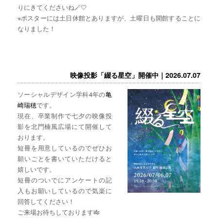
りにきてくださいね🪄🤍
※ポスターには土日休館とありますが、土曜日も開館することに
なりました！
映像投影「綴る星空」開催中｜2026.07.07
ソーシャルデザイン学科4年の
亀
崎瑞穂
です。
現在、卒業制作で七夕の映像投
影を北門楠風広場にて開催して
おります。
短冊を用意しているのでぜひお
願いごとを書いていただけると
嬉しいです。
短冊のついでにアンケートの記
入もお願いしているので気楽に
回答してください！
ご来場お待ちしております🎋