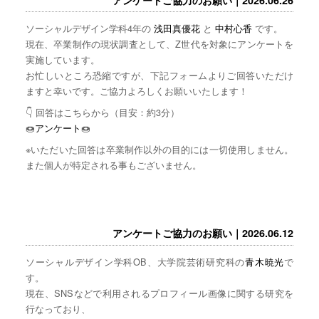
ソーシャルデザイン学科4年の
浅田真優花
と
中村心香
です。
現在、卒業制作の現状調査として、Z世代を対象にアンケートを
実施しています。
お忙しいところ恐縮ですが、下記フォームよりご回答いただけ
ますと幸いです。ご協力よろしくお願いいたします！
👇 回答はこちらから（目安：約3分）
🍩
アンケート
🍩
※いただいた回答は卒業制作以外の目的には一切使用しません。
また個人が特定される事もございません。
アンケートご協力のお願い｜2026.06.12
ソーシャルデザイン学科OB、大学院芸術研究科の
青木暁光
で
す。
現在、SNSなどで利用されるプロフィール画像に関する研究を
行なっており、