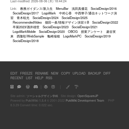
Last-modified: 2026-08-06 (木) 18:44:24
Link:
教務ガイダンス/新入生
MenuBar
浅田真優花
SocialDesign/2016
SocialDesign/2017
LogoMark
中村心香
中西華子/通信ネットワーク演
習
青木暁光
SocialDesign/2024
SocialDesign/2025
RecommendedVideo
畑田一眞/情報デザイン演習ⅡB
SocialDesign/2022
卒展2023/酒井雄世
SocialDesign/2023
SocialDesign/2021
LogoMarkMobile
SocialDesign/2020
OBOG
授業アンケート
菱谷実
来
西隆彰/WebSample
亀崎瑞穂
LogoMarkPC
SocialDesign/2019
SocialDesign/2018
EDIT
FREEZE
RENAME
NEW
COPY
UPLOAD
BACKUP
DIFF
RECENT
LIST
HELP
RSS
｜
｜
Site admin:
ソーシャルデザイン学科
Site design:
OpenSquareJP
Powerd by
PukiWiki 1.5.4
© 2001-2022
PukiWiki Development Team
PHP
8.3.29 Convert time: 0.022 sec.