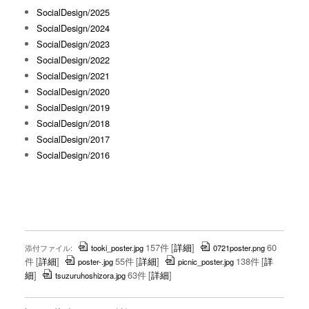
SocialDesign/2025
SocialDesign/2024
SocialDesign/2023
SocialDesign/2022
SocialDesign/2021
SocialDesign/2020
SocialDesign/2019
SocialDesign/2018
SocialDesign/2017
SocialDesign/2016
157件
[
詳細
]
60
添付ファイル:
tooki_poster.jpg
0721poster.png
件
[
詳細
]
55件
[
詳細
]
138件
[
詳
poster-.jpg
picnic_poster.jpg
細
]
63件
[
詳細
]
tsuzuruhoshizora.jpg