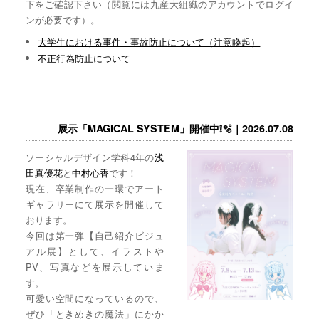
下をご確認下さい（閲覧には九産大組織のアカウントでログイ
ンが必要です）。
大学生における事件・事故防止について（注意喚起）
不正行為防止について
展示「MAGICAL SYSTEM」開催中❕🫧｜2026.07.08
ソーシャルデザイン学科4年の
浅
田真優花
と
中村心香
です！
現在、卒業制作の一環でアート
ギャラリーにて展示を開催して
おります。
今回は第一弾【自己紹介ビジュ
アル展】として、イラストや
PV、写真などを展示していま
す。
可愛い空間になっているので、
ぜひ「ときめきの魔法」にかか