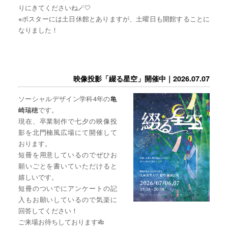
りにきてくださいね🪄🤍
※ポスターには土日休館とありますが、土曜日も開館することに
なりました！
映像投影「綴る星空」開催中｜2026.07.07
ソーシャルデザイン学科4年の
亀
崎瑞穂
です。
現在、卒業制作で七夕の映像投
影を北門楠風広場にて開催して
おります。
短冊を用意しているのでぜひお
願いごとを書いていただけると
嬉しいです。
短冊のついでにアンケートの記
入もお願いしているので気楽に
回答してください！
ご来場お待ちしております🎋