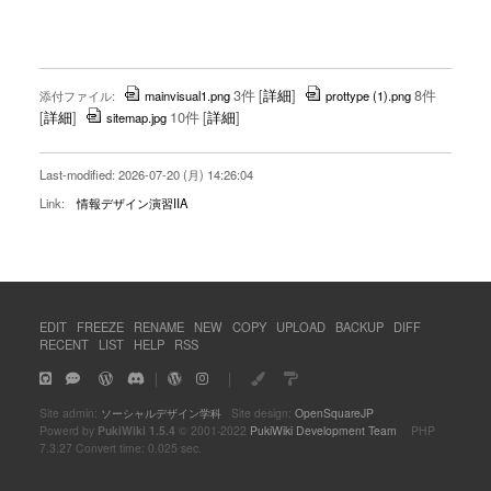
3件
[
詳細
]
8件
添付ファイル:
mainvisual1.png
prottype (1).png
[
詳細
]
10件
[
詳細
]
sitemap.jpg
Last-modified: 2026-07-20 (月) 14:26:04
Link:
情報デザイン演習IIA
EDIT
FREEZE
RENAME
NEW
COPY
UPLOAD
BACKUP
DIFF
RECENT
LIST
HELP
RSS
｜
｜
Site admin:
ソーシャルデザイン学科
Site design:
OpenSquareJP
Powerd by
PukiWiki 1.5.4
© 2001-2022
PukiWiki Development Team
PHP
7.3.27 Convert time: 0.025 sec.