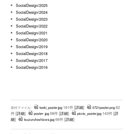
SocialDesign/2025
SocialDesign/2024
SocialDesign/2023
SocialDesign/2022
SocialDesign/2021
SocialDesign/2020
SocialDesign/2019
SocialDesign/2018
SocialDesign/2017
SocialDesign/2016
161件
[
詳細
]
62
添付ファイル:
tooki_poster.jpg
0721poster.png
件
[
詳細
]
58件
[
詳細
]
143件
[
詳
poster-.jpg
picnic_poster.jpg
細
]
66件
[
詳細
]
tsuzuruhoshizora.jpg