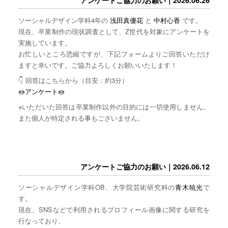
ソーシャルデザイン学科4年の
浅田真優花
と
中村心香
です。
現在、卒業制作の現状調査として、Z世代を対象にアンケートを
実施しています。
お忙しいところ恐縮ですが、下記フォームよりご回答いただけ
ますと幸いです。ご協力よろしくお願いいたします！
👇 回答はこちらから（目安：約3分）
🍩
アンケート
🍩
※いただいた回答は卒業制作以外の目的には一切使用しません。
また個人が特定される事もございません。
アンケートご協力のお願い｜2026.06.12
ソーシャルデザイン学科OB、大学院芸術研究科の
青木暁光
で
す。
現在、SNSなどで利用されるプロフィール画像に関する研究を
行なっており、