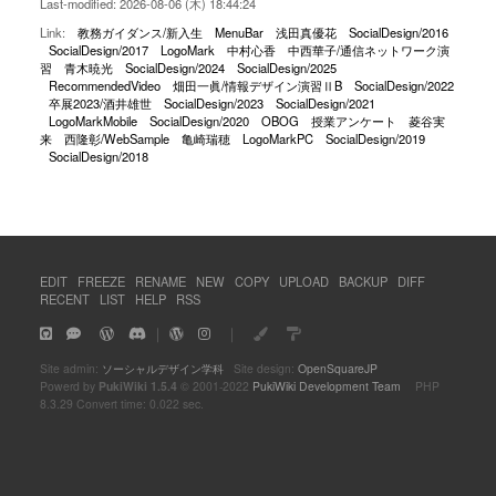
Last-modified: 2026-08-06 (木) 18:44:24
Link:
教務ガイダンス/新入生
MenuBar
浅田真優花
SocialDesign/2016
SocialDesign/2017
LogoMark
中村心香
中西華子/通信ネットワーク演
習
青木暁光
SocialDesign/2024
SocialDesign/2025
RecommendedVideo
畑田一眞/情報デザイン演習ⅡB
SocialDesign/2022
卒展2023/酒井雄世
SocialDesign/2023
SocialDesign/2021
LogoMarkMobile
SocialDesign/2020
OBOG
授業アンケート
菱谷実
来
西隆彰/WebSample
亀崎瑞穂
LogoMarkPC
SocialDesign/2019
SocialDesign/2018
EDIT
FREEZE
RENAME
NEW
COPY
UPLOAD
BACKUP
DIFF
RECENT
LIST
HELP
RSS
｜
｜
Site admin:
ソーシャルデザイン学科
Site design:
OpenSquareJP
Powerd by
PukiWiki 1.5.4
© 2001-2022
PukiWiki Development Team
PHP
8.3.29 Convert time: 0.022 sec.