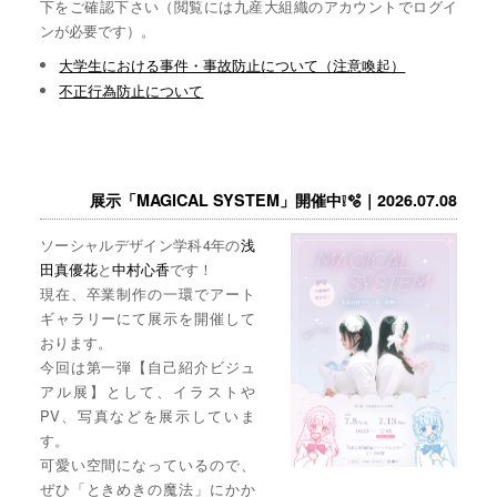
下をご確認下さい（閲覧には九産大組織のアカウントでログイ
ンが必要です）。
大学生における事件・事故防止について（注意喚起）
不正行為防止について
展示「MAGICAL SYSTEM」開催中❕🫧｜2026.07.08
ソーシャルデザイン学科4年の
浅
田真優花
と
中村心香
です！
現在、卒業制作の一環でアート
ギャラリーにて展示を開催して
おります。
今回は第一弾【自己紹介ビジュ
アル展】として、イラストや
PV、写真などを展示していま
す。
可愛い空間になっているので、
ぜひ「ときめきの魔法」にかか