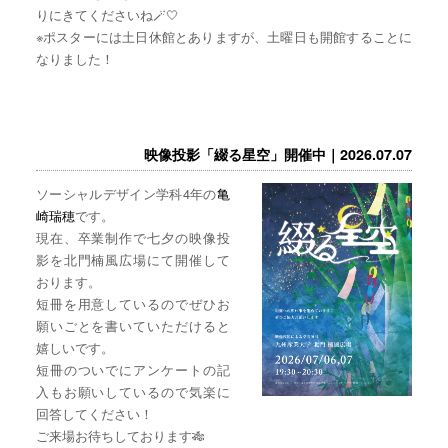
りにきてくださいね🪄🤍
※ポスターには土日休館とありますが、土曜日も開館することに
なりました！
映像投影「綴る星空」開催中｜2026.07.07
ソーシャルデザイン学科4年の
亀
崎瑞穂
です。
現在、卒業制作で七夕の映像投
影を北門楠風広場にて開催して
おります。
短冊を用意しているのでぜひお
願いごとを書いていただけると
嬉しいです。
短冊のついでにアンケートの記
入もお願いしているので気楽に
回答してください！
ご来場お待ちしております🎋