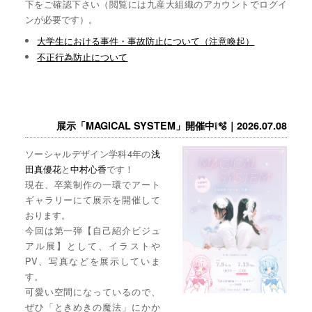
下をご確認下さい（閲覧には九産大組織のアカウントでログイ
ンが必要です）。
大学生における事件・事故防止について（注意喚起）
不正行為防止について
展示「MAGICAL SYSTEM」開催中❕🫧｜2026.07.08
ソーシャルデザイン学科4年の
浅
田真優花
と
中村心香
です！
現在、卒業制作の一環でアート
ギャラリーにて展示を開催して
おります。
今回は第一弾【自己紹介ビジュ
アル展】として、イラストや
PV、写真などを展示していま
す。
可愛い空間になっているので、
ぜひ「ときめきの魔法」にかか