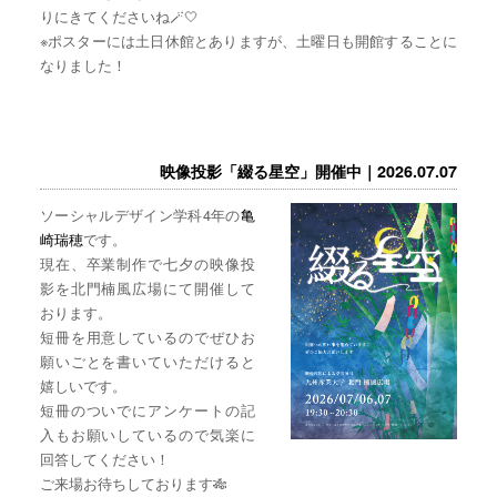
りにきてくださいね🪄🤍
※ポスターには土日休館とありますが、土曜日も開館することに
なりました！
映像投影「綴る星空」開催中｜2026.07.07
ソーシャルデザイン学科4年の
亀
崎瑞穂
です。
現在、卒業制作で七夕の映像投
影を北門楠風広場にて開催して
おります。
短冊を用意しているのでぜひお
願いごとを書いていただけると
嬉しいです。
短冊のついでにアンケートの記
入もお願いしているので気楽に
回答してください！
ご来場お待ちしております🎋