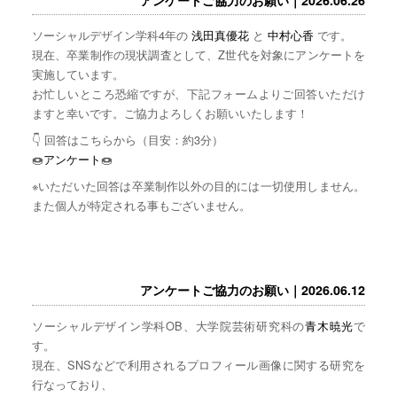
ソーシャルデザイン学科4年の
浅田真優花
と
中村心香
です。
現在、卒業制作の現状調査として、Z世代を対象にアンケートを
実施しています。
お忙しいところ恐縮ですが、下記フォームよりご回答いただけ
ますと幸いです。ご協力よろしくお願いいたします！
👇 回答はこちらから（目安：約3分）
🍩
アンケート
🍩
※いただいた回答は卒業制作以外の目的には一切使用しません。
また個人が特定される事もございません。
アンケートご協力のお願い｜2026.06.12
ソーシャルデザイン学科OB、大学院芸術研究科の
青木暁光
で
す。
現在、SNSなどで利用されるプロフィール画像に関する研究を
行なっており、