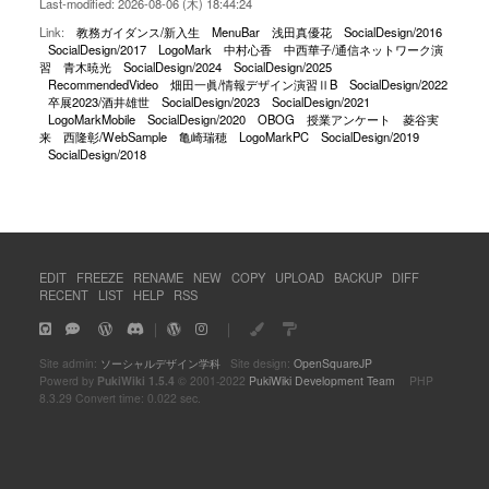
Last-modified: 2026-08-06 (木) 18:44:24
Link:
教務ガイダンス/新入生
MenuBar
浅田真優花
SocialDesign/2016
SocialDesign/2017
LogoMark
中村心香
中西華子/通信ネットワーク演
習
青木暁光
SocialDesign/2024
SocialDesign/2025
RecommendedVideo
畑田一眞/情報デザイン演習ⅡB
SocialDesign/2022
卒展2023/酒井雄世
SocialDesign/2023
SocialDesign/2021
LogoMarkMobile
SocialDesign/2020
OBOG
授業アンケート
菱谷実
来
西隆彰/WebSample
亀崎瑞穂
LogoMarkPC
SocialDesign/2019
SocialDesign/2018
EDIT
FREEZE
RENAME
NEW
COPY
UPLOAD
BACKUP
DIFF
RECENT
LIST
HELP
RSS
｜
｜
Site admin:
ソーシャルデザイン学科
Site design:
OpenSquareJP
Powerd by
PukiWiki 1.5.4
© 2001-2022
PukiWiki Development Team
PHP
8.3.29 Convert time: 0.022 sec.