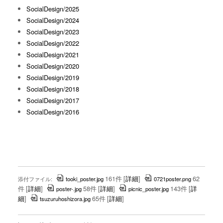
SocialDesign/2025
SocialDesign/2024
SocialDesign/2023
SocialDesign/2022
SocialDesign/2021
SocialDesign/2020
SocialDesign/2019
SocialDesign/2018
SocialDesign/2017
SocialDesign/2016
161件
[
詳細
]
62
添付ファイル:
tooki_poster.jpg
0721poster.png
件
[
詳細
]
58件
[
詳細
]
143件
[
詳
poster-.jpg
picnic_poster.jpg
細
]
65件
[
詳細
]
tsuzuruhoshizora.jpg