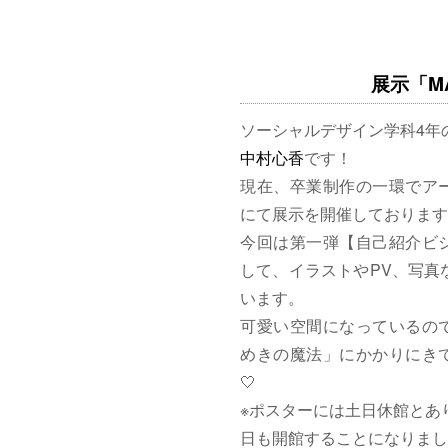
展示「MAG
ソーシャルデザイン学科4年
中村心香
です！
現在、卒業制作の一環でア
にて展示を開催しております
今回は第一弾【自己紹介ビ
して、イラストやPV、写真
います。
可愛い空間になっているの
めきの魔法」にかかりにきて
🤍
※ポスターには土日休館とあ
日も開館することになりまし