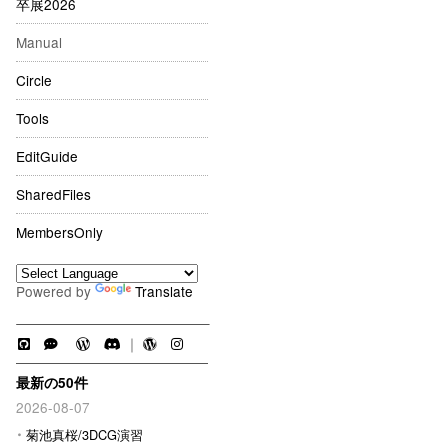
卒展2026
Manual
Circle
Tools
EditGuide
SharedFiles
MembersOnly
Powered by
Translate
｜
最新の50件
2026-08-07
菊池真桜/3DCG演習