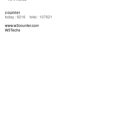
counter
today : 9216
total : 107621
www.w3counter.com
W3Techs