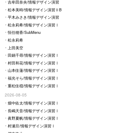
Ⅰ
吉牟田奈央/情報デザイン演習
Ⅰ
松本美時/情報デザイン演習ⅡB
平木みさき/情報デザイン演習
Ⅰ
松永莉希/情報デザイン演習Ⅰ
恒任穂香/SubMenu
松永莉希
上田美空
田鍋千尋/情報デザイン演習Ⅰ
村田和花/情報デザイン演習Ⅰ
山本佳蓮/情報デザイン演習Ⅰ
福光そら/情報デザイン演習Ⅰ
重松佳穏/情報デザイン演習Ⅰ
2026-08-05
畑中佑太/情報デザイン演習Ⅰ
長嶋天音/情報デザイン演習Ⅰ
眞野夏帆/情報デザイン演習Ⅰ
村瀬旦/情報デザイン演習Ⅰ