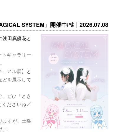
ICAL SYSTEM」開催中❕🫧｜2026.07.08
の
浅田真優花
と
ートギャラリー
。
ジュアル展】と
などを展示して
で、ぜひ「とき
くださいね🪄
りますが、土曜
た！