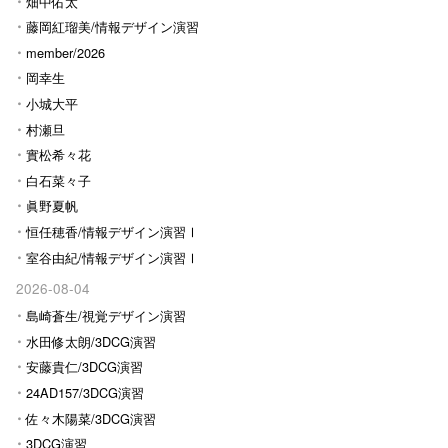
畑中佑太
藤岡紅瑠美/情報デザイン演習
Ⅰ
member/2026
岡幸生
小城大平
村瀬旦
實松希々花
白石菜々子
眞野夏帆
恒任穂香/情報デザイン演習Ⅰ
室谷由紀/情報デザイン演習Ⅰ
2026-08-04
島崎蒼生/視覚デザイン演習
水田修太朗/3DCG演習
安藤貴仁/3DCG演習
24AD157/3DCG演習
佐々木陽菜/3DCG演習
3DCG演習