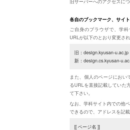
旧サーバーへのアクセスにつ
各自のブックマーク、サイト
ご自身のブラウザで、学科
URLが以下のとおり変更さ
旧：design.kyusan-u.ac.jp

新：design.cs.kyusan-u.ac.
また、個人のページにおいて、サイト
るURLを直接記載していた方は
て下さい。
なお、学科サイト内での他ペ
できるので、アドレスを記載
[[ ページ名 ]]