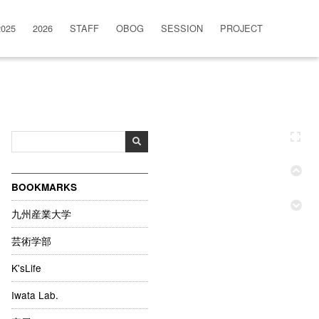
2025
2026
STAFF
OBOG
SESSION
PROJECT
BOOKMARKS
九州産業大学
芸術学部
K'sLife
Iwata Lab.