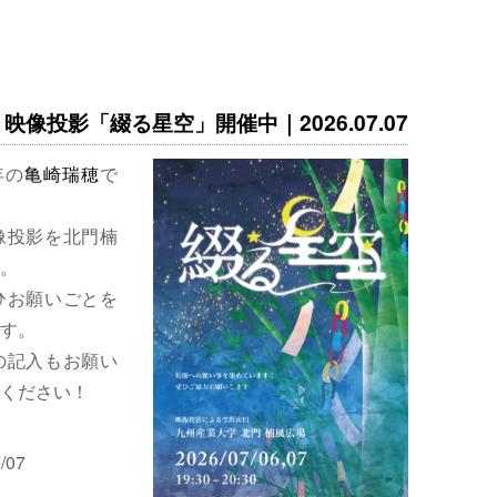
映像投影「綴る星空」開催中｜2026.07.07
年の
亀崎瑞穂
で
像投影を北門楠
。
ひお願いごとを
す。
の記入もお願い
ください！
/07