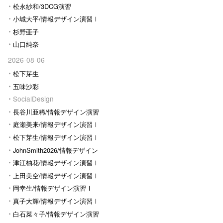
松永紗和/3DCG演習
小城大平/情報デザイン演習Ⅰ
杉野亜子
山口純奈
2026-08-06
松下芽生
五味沙彩
SocialDesign
長谷川亜稀/情報デザイン演習
Ⅰ
庭瀬美来/情報デザイン演習Ⅰ
松下芽生/情報デザイン演習Ⅰ
JohnSmith2026/情報デザイン
演習I
津江柚花/情報デザイン演習Ⅰ
上田美空/情報デザイン演習Ⅰ
岡幸生/情報デザイン演習Ⅰ
真子大輝/情報デザイン演習Ⅰ
白石菜々子/情報デザイン演習