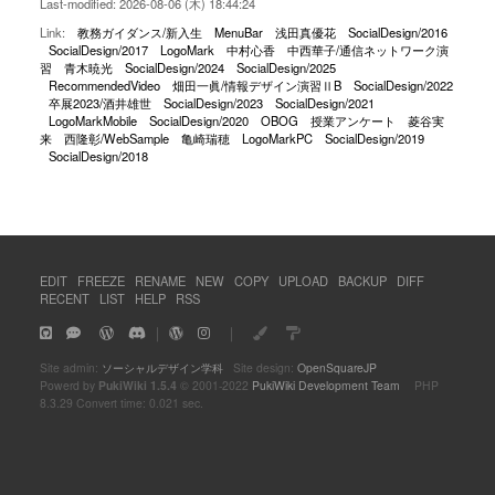
Last-modified: 2026-08-06 (木) 18:44:24
Link:
教務ガイダンス/新入生
MenuBar
浅田真優花
SocialDesign/2016
SocialDesign/2017
LogoMark
中村心香
中西華子/通信ネットワーク演
習
青木暁光
SocialDesign/2024
SocialDesign/2025
RecommendedVideo
畑田一眞/情報デザイン演習ⅡB
SocialDesign/2022
卒展2023/酒井雄世
SocialDesign/2023
SocialDesign/2021
LogoMarkMobile
SocialDesign/2020
OBOG
授業アンケート
菱谷実
来
西隆彰/WebSample
亀崎瑞穂
LogoMarkPC
SocialDesign/2019
SocialDesign/2018
EDIT
FREEZE
RENAME
NEW
COPY
UPLOAD
BACKUP
DIFF
RECENT
LIST
HELP
RSS
｜
｜
Site admin:
ソーシャルデザイン学科
Site design:
OpenSquareJP
Powerd by
PukiWiki 1.5.4
© 2001-2022
PukiWiki Development Team
PHP
8.3.29 Convert time: 0.021 sec.