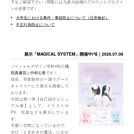
下をご確認下さい（閲覧には九産大組織のアカウントでログイ
ンが必要です）。
大学生における事件・事故防止について（注意喚起）
不正行為防止について
展示「MAGICAL SYSTEM」開催中❕🫧｜2026.07.08
ソーシャルデザイン学科4年の
浅
田真優花
と
中村心香
です！
現在、卒業制作の一環でアート
ギャラリーにて展示を開催して
おります。
今回は第一弾【自己紹介ビジュ
アル展】として、イラストや
PV、写真などを展示していま
す。
可愛い空間になっているので、
ぜひ「ときめきの魔法」にかか