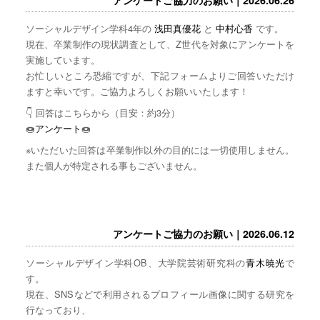
ソーシャルデザイン学科4年の
浅田真優花
と
中村心香
です。
現在、卒業制作の現状調査として、Z世代を対象にアンケートを
実施しています。
お忙しいところ恐縮ですが、下記フォームよりご回答いただけ
ますと幸いです。ご協力よろしくお願いいたします！
👇 回答はこちらから（目安：約3分）
🍩
アンケート
🍩
※いただいた回答は卒業制作以外の目的には一切使用しません。
また個人が特定される事もございません。
アンケートご協力のお願い｜2026.06.12
ソーシャルデザイン学科OB、大学院芸術研究科の
青木暁光
で
す。
現在、SNSなどで利用されるプロフィール画像に関する研究を
行なっており、