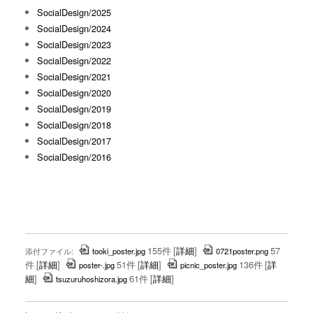
SocialDesign/2025
SocialDesign/2024
SocialDesign/2023
SocialDesign/2022
SocialDesign/2021
SocialDesign/2020
SocialDesign/2019
SocialDesign/2018
SocialDesign/2017
SocialDesign/2016
155件
[
詳細
]
57
添付ファイル:
tooki_poster.jpg
0721poster.png
件
[
詳細
]
51件
[
詳細
]
136件
[
詳
poster-.jpg
picnic_poster.jpg
細
]
61件
[
詳細
]
tsuzuruhoshizora.jpg