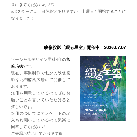
りにきてくださいね🪄🤍
※ポスターには土日休館とありますが、土曜日も開館することに
なりました！
映像投影「綴る星空」開催中｜2026.07.07
ソーシャルデザイン学科4年の
亀
崎瑞穂
です。
現在、卒業制作で七夕の映像投
影を北門楠風広場にて開催して
おります。
短冊を用意しているのでぜひお
願いごとを書いていただけると
嬉しいです。
短冊のついでにアンケートの記
入もお願いしているので気楽に
回答してください！
ご来場お待ちしております🎋