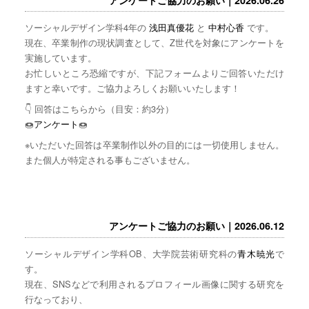
ソーシャルデザイン学科4年の
浅田真優花
と
中村心香
です。
現在、卒業制作の現状調査として、Z世代を対象にアンケートを
実施しています。
お忙しいところ恐縮ですが、下記フォームよりご回答いただけ
ますと幸いです。ご協力よろしくお願いいたします！
👇 回答はこちらから（目安：約3分）
🍩
アンケート
🍩
※いただいた回答は卒業制作以外の目的には一切使用しません。
また個人が特定される事もございません。
アンケートご協力のお願い｜2026.06.12
ソーシャルデザイン学科OB、大学院芸術研究科の
青木暁光
で
す。
現在、SNSなどで利用されるプロフィール画像に関する研究を
行なっており、