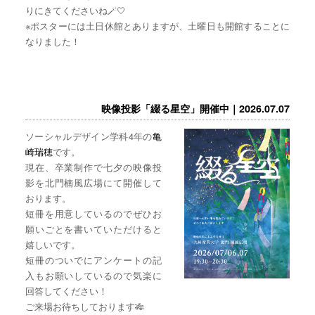
りにきてくださいね🪄🤍
※ポスターには土日休館とありますが、土曜日も開館することに
なりました！
映像投影「綴る星空」開催中｜2026.07.07
ソーシャルデザイン学科4年の
亀
崎瑞穂
です。
現在、卒業制作で七夕の映像投
影を北門楠風広場にて開催して
おります。
短冊を用意しているのでぜひお
願いごとを書いていただけると
嬉しいです。
短冊のついでにアンケートの記
入もお願いしているので気楽に
回答してください！
ご来場お待ちしております🎋