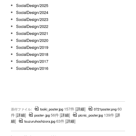
SocialDesign/2025
SocialDesign/2024
SocialDesign/2023
SocialDesign/2022
SocialDesign/2021
SocialDesign/2020
SocialDesign/2019
SocialDesign/2018
SocialDesign/2017
SocialDesign/2016
157件
[
詳細
]
60
添付ファイル:
tooki_poster.jpg
0721poster.png
件
[
詳細
]
56件
[
詳細
]
139件
[
詳
poster-.jpg
picnic_poster.jpg
細
]
63件
[
詳細
]
tsuzuruhoshizora.jpg