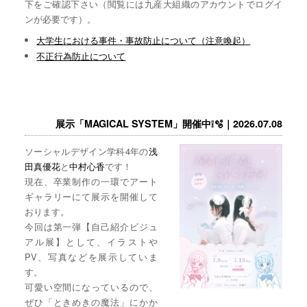
下をご確認下さい（閲覧には九産大組織のアカウントでログイ
ンが必要です）。
大学生における事件・事故防止について（注意喚起）
不正行為防止について
展示「MAGICAL SYSTEM」開催中❕🫧｜2026.07.08
ソーシャルデザイン学科4年の
浅
田真優花
と
中村心香
です！
現在、卒業制作の一環でアート
ギャラリーにて展示を開催して
おります。
今回は第一弾【自己紹介ビジュ
アル展】として、イラストや
PV、写真などを展示していま
す。
可愛い空間になっているので、
ぜひ「ときめきの魔法」にかか