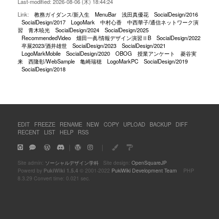
Last-modified: 2026-08-06 (木) 18:44:24
Link:
教務ガイダンス/新入生
MenuBar
浅田真優花
SocialDesign/2016
SocialDesign/2017
LogoMark
中村心香
中西華子/通信ネットワーク演
習
青木暁光
SocialDesign/2024
SocialDesign/2025
RecommendedVideo
畑田一眞/情報デザイン演習ⅡB
SocialDesign/2022
卒展2023/酒井雄世
SocialDesign/2023
SocialDesign/2021
LogoMarkMobile
SocialDesign/2020
OBOG
授業アンケート
菱谷実
来
西隆彰/WebSample
亀崎瑞穂
LogoMarkPC
SocialDesign/2019
SocialDesign/2018
EDIT
FREEZE
RENAME
NEW
COPY
UPLOAD
BACKUP
DIFF
RECENT
LIST
HELP
RSS
｜
｜
Site admin:
ソーシャルデザイン学科
Site design:
OpenSquareJP
Powerd by
PukiWiki 1.5.4
© 2001-2022
PukiWiki Development Team
PHP
8.3.29 Convert time: 0.021 sec.