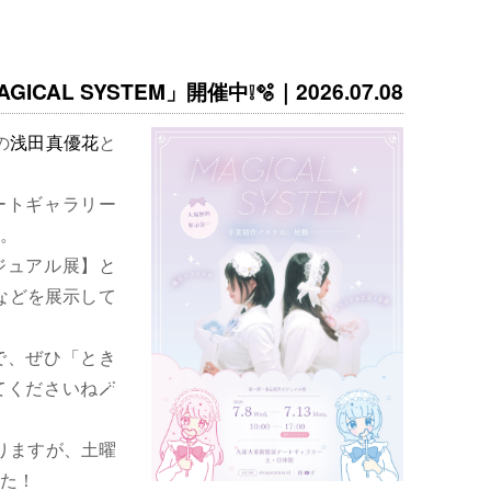
ICAL SYSTEM」開催中❕🫧｜2026.07.08
の
浅田真優花
と
ートギャラリー
。
ジュアル展】と
などを展示して
で、ぜひ「とき
くださいね🪄
りますが、土曜
た！