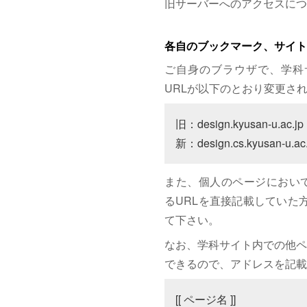
旧サーバーへのアクセスにつ
各自のブックマーク、サイト
ご自身のブラウザで、学科
URLが以下のとおり変更さ
旧：design.kyusan-u.ac.jp

新：design.cs.kyusan-u.ac.
また、個人のページにおいて、サイト
るURLを直接記載していた方は
て下さい。
なお、学科サイト内での他ペ
できるので、アドレスを記載
[[ ページ名 ]]