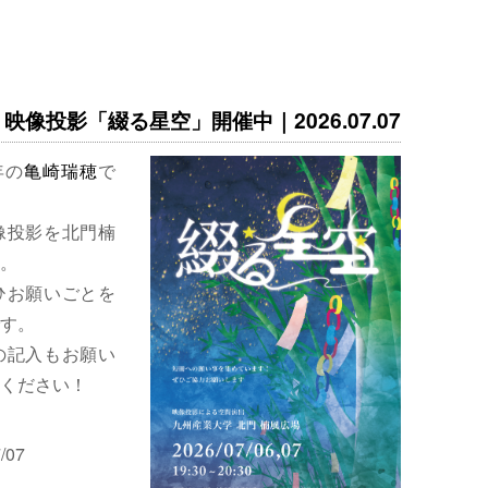
映像投影「綴る星空」開催中｜2026.07.07
年の
亀崎瑞穂
で
像投影を北門楠
。
ひお願いごとを
す。
の記入もお願い
ください！
/07