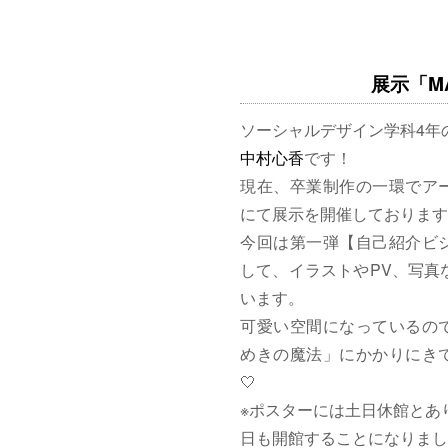
展示「MAG
ソーシャルデザイン学科4年
中村心香
です！
現在、卒業制作の一環でア
にて展示を開催しております
今回は第一弾【自己紹介ビ
して、イラストやPV、写真
います。
可愛い空間になっているの
めきの魔法」にかかりにきて
🤍
※ポスターには土日休館とあ
日も開館することになりまし