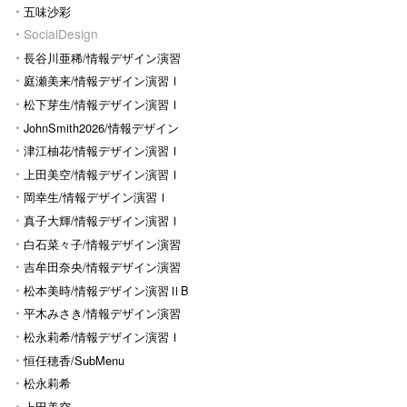
五味沙彩
SocialDesign
長谷川亜稀/情報デザイン演習
Ⅰ
庭瀬美来/情報デザイン演習Ⅰ
松下芽生/情報デザイン演習Ⅰ
JohnSmith2026/情報デザイン
演習I
津江柚花/情報デザイン演習Ⅰ
上田美空/情報デザイン演習Ⅰ
岡幸生/情報デザイン演習Ⅰ
真子大輝/情報デザイン演習Ⅰ
白石菜々子/情報デザイン演習
Ⅰ
吉牟田奈央/情報デザイン演習
Ⅰ
松本美時/情報デザイン演習ⅡB
平木みさき/情報デザイン演習
Ⅰ
松永莉希/情報デザイン演習Ⅰ
恒任穂香/SubMenu
松永莉希
上田美空