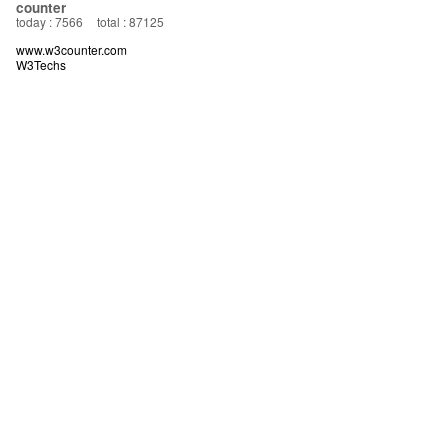
counter
today : 7566
total : 87125
www.w3counter.com
W3Techs