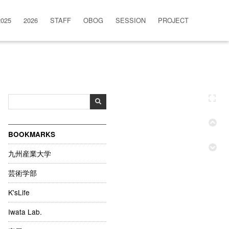
2025
2026
STAFF
OBOG
SESSION
PROJECT
BOOKMARKS
九州産業大学
芸術学部
K'sLife
Iwata Lab.