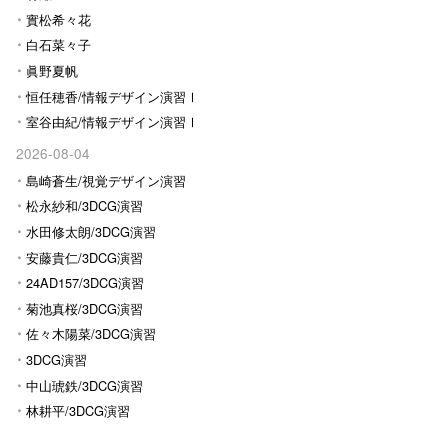
實松希々花
白石菜々子
眞野夏帆
恒任穂香/情報デザイン演習Ⅰ
室谷由紀/情報デザイン演習Ⅰ
2026-08-04
島崎蒼生/視覚デザイン演習
松永紗和/3DCG演習
水田修太朗/3DCG演習
安藤貴仁/3DCG演習
24AD157/3DCG演習
菊池真桜/3DCG演習
佐々木陽菜/3DCG演習
3DCG演習
中山琥鉄/3DCG演習
林耕平/3DCG演習