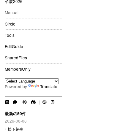
卒展2026
Manual
Circle
Tools
EditGuide
SharedFiles
MembersOnly
Powered by
Translate
｜
最新の50件
2026-08-06
松下芽生