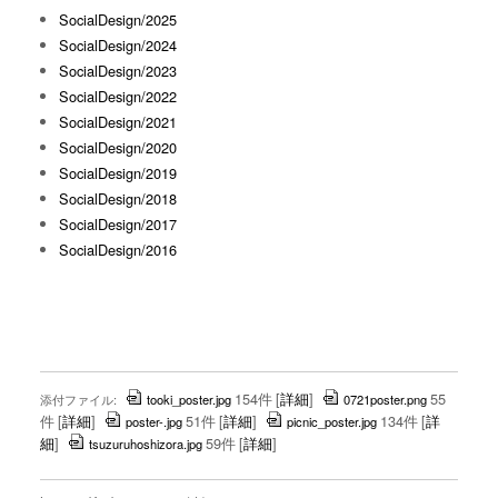
SocialDesign/2025
SocialDesign/2024
SocialDesign/2023
SocialDesign/2022
SocialDesign/2021
SocialDesign/2020
SocialDesign/2019
SocialDesign/2018
SocialDesign/2017
SocialDesign/2016
154件
[
詳細
]
55
添付ファイル:
tooki_poster.jpg
0721poster.png
件
[
詳細
]
51件
[
詳細
]
134件
[
詳
poster-.jpg
picnic_poster.jpg
細
]
59件
[
詳細
]
tsuzuruhoshizora.jpg