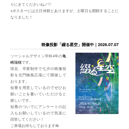
りにきてくださいね🪄🤍
※ポスターには土日休館とありますが、土曜日も開館することに
なりました！
映像投影「綴る星空」開催中｜2026.07.07
ソーシャルデザイン学科4年の
亀
崎瑞穂
です。
現在、卒業制作で七夕の映像投
影を北門楠風広場にて開催して
おります。
短冊を用意しているのでぜひお
願いごとを書いていただけると
嬉しいです。
短冊のついでにアンケートの記
入もお願いしているので気楽に
回答してください！
ご来場お待ちしております🎋