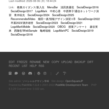
Last-modified: 2026-08-06 (木) 18:44:24
Link:
教務ガイダンス/新入生
MenuBar
浅田真優花
SocialDesign/2016
SocialDesign/2017
LogoMark
中村心香
中西華子/通信ネットワーク演
習
青木暁光
SocialDesign/2024
SocialDesign/2025
RecommendedVideo
畑田一眞/情報デザイン演習ⅡB
SocialDesign/2022
卒展2023/酒井雄世
SocialDesign/2023
SocialDesign/2021
LogoMarkMobile
SocialDesign/2020
OBOG
授業アンケート
菱谷実
来
西隆彰/WebSample
亀崎瑞穂
LogoMarkPC
SocialDesign/2019
SocialDesign/2018
EDIT
FREEZE
RENAME
NEW
COPY
UPLOAD
BACKUP
DIFF
RECENT
LIST
HELP
RSS
｜
｜
Site admin:
ソーシャルデザイン学科
Site design:
OpenSquareJP
Powerd by
PukiWiki 1.5.4
© 2001-2022
PukiWiki Development Team
PHP
8.3.29 Convert time: 0.022 sec.