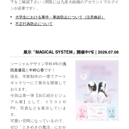
下をご確認下さい（閲覧には九産大組織のアカウントでログイ
ンが必要です）。
大学生における事件・事故防止について（注意喚起）
不正行為防止について
展示「MAGICAL SYSTEM」開催中❕🫧｜2026.07.08
ソーシャルデザイン学科4年の
浅
田真優花
と
中村心香
です！
現在、卒業制作の一環でアート
ギャラリーにて展示を開催して
おります。
今回は第一弾【自己紹介ビジュ
アル展】として、イラストや
PV、写真などを展示していま
す。
可愛い空間になっているので、
ぜひ「ときめきの魔法」にかか