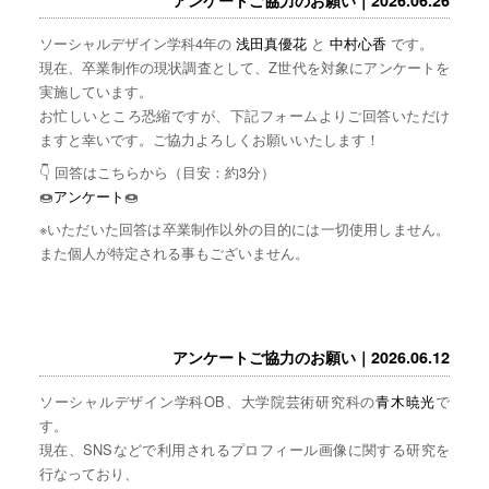
ソーシャルデザイン学科4年の
浅田真優花
と
中村心香
です。
現在、卒業制作の現状調査として、Z世代を対象にアンケートを
実施しています。
お忙しいところ恐縮ですが、下記フォームよりご回答いただけ
ますと幸いです。ご協力よろしくお願いいたします！
👇 回答はこちらから（目安：約3分）
🍩
アンケート
🍩
※いただいた回答は卒業制作以外の目的には一切使用しません。
また個人が特定される事もございません。
アンケートご協力のお願い｜2026.06.12
ソーシャルデザイン学科OB、大学院芸術研究科の
青木暁光
で
す。
現在、SNSなどで利用されるプロフィール画像に関する研究を
行なっており、