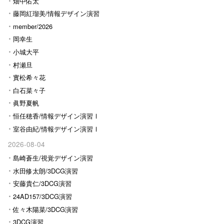
畑中佑太
藤岡紅瑠美/情報デザイン演習
Ⅰ
member/2026
岡幸生
小城大平
村瀬旦
實松希々花
白石菜々子
眞野夏帆
恒任穂香/情報デザイン演習Ⅰ
室谷由紀/情報デザイン演習Ⅰ
2026-08-04
島崎蒼生/視覚デザイン演習
水田修太朗/3DCG演習
安藤貴仁/3DCG演習
24AD157/3DCG演習
佐々木陽菜/3DCG演習
3DCG演習