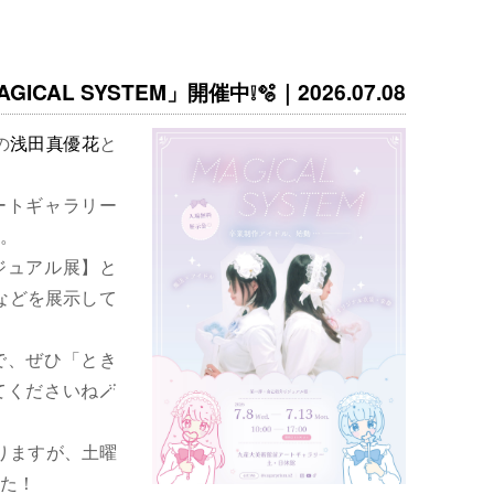
ICAL SYSTEM」開催中❕🫧｜2026.07.08
の
浅田真優花
と
ートギャラリー
。
ジュアル展】と
などを展示して
で、ぜひ「とき
くださいね🪄
りますが、土曜
た！