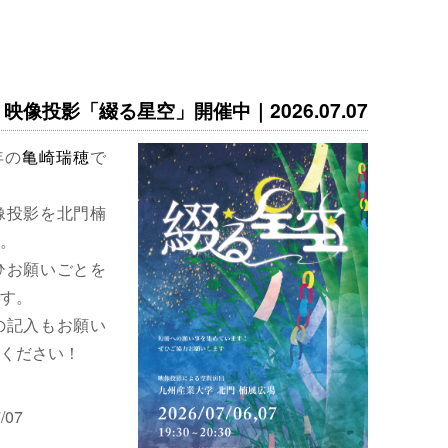
映像投影「綴る星空」開催中｜2026.07.07
年の
亀崎瑞穂
で
像投影を北門楠
。
ひお願いごとを
す。
の記入もお願い
ください！
/07