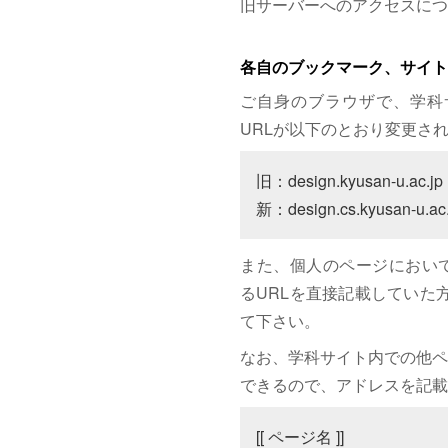
旧サーバーへのアクセスにつ
各自のブックマーク、サイト
ご自身のブラウザで、学科
URLが以下のとおり変更さ
旧：design.kyusan-u.ac.jp

新：design.cs.kyusan-u.ac.
また、個人のページにおいて、サイト
るURLを直接記載していた方は
て下さい。
なお、学科サイト内での他ペ
できるので、アドレスを記載
[[ ページ名 ]]