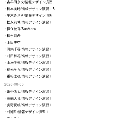
Ⅰ
吉牟田奈央/情報デザイン演習
Ⅰ
松本美時/情報デザイン演習ⅡB
平木みさき/情報デザイン演習
Ⅰ
松永莉希/情報デザイン演習Ⅰ
恒任穂香/SubMenu
松永莉希
上田美空
田鍋千尋/情報デザイン演習Ⅰ
村田和花/情報デザイン演習Ⅰ
山本佳蓮/情報デザイン演習Ⅰ
福光そら/情報デザイン演習Ⅰ
重松佳穏/情報デザイン演習Ⅰ
2026-08-05
畑中佑太/情報デザイン演習Ⅰ
長嶋天音/情報デザイン演習Ⅰ
眞野夏帆/情報デザイン演習Ⅰ
村瀬旦/情報デザイン演習Ⅰ