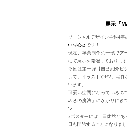
展示「MAG
ソーシャルデザイン学科4年
中村心香
です！
現在、卒業制作の一環でア
にて展示を開催しております
今回は第一弾【自己紹介ビ
して、イラストやPV、写真
います。
可愛い空間になっているの
めきの魔法」にかかりにきて
🤍
※ポスターには土日休館とあ
日も開館することになりまし