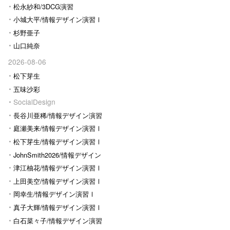
松永紗和/3DCG演習
小城大平/情報デザイン演習Ⅰ
杉野亜子
山口純奈
2026-08-06
松下芽生
五味沙彩
SocialDesign
長谷川亜稀/情報デザイン演習
Ⅰ
庭瀬美来/情報デザイン演習Ⅰ
松下芽生/情報デザイン演習Ⅰ
JohnSmith2026/情報デザイン
演習I
津江柚花/情報デザイン演習Ⅰ
上田美空/情報デザイン演習Ⅰ
岡幸生/情報デザイン演習Ⅰ
真子大輝/情報デザイン演習Ⅰ
白石菜々子/情報デザイン演習