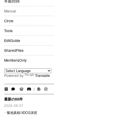
卒展2026
Manual
Circle
Tools
EditGuide
SharedFiles
MembersOnly
Powered by
Translate
｜
最新の50件
2026-08-07
菊池真桜/3DCG演習