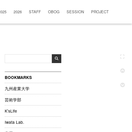
2025
2026
STAFF
OBOG
SESSION
PROJECT
BOOKMARKS
九州産業大学
芸術学部
K'sLife
Iwata Lab.