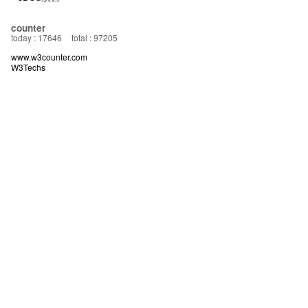
counter
today : 17646
total : 97205
www.w3counter.com
W3Techs