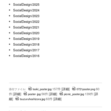
SocialDesign/2025
SocialDesign/2024
SocialDesign/2023
SocialDesign/2022
SocialDesign/2021
SocialDesign/2020
SocialDesign/2019
SocialDesign/2018
SocialDesign/2017
SocialDesign/2016
157件
[
詳細
]
60
添付ファイル:
tooki_poster.jpg
0721poster.png
件
[
詳細
]
56件
[
詳細
]
139件
[
詳
poster-.jpg
picnic_poster.jpg
細
]
63件
[
詳細
]
tsuzuruhoshizora.jpg