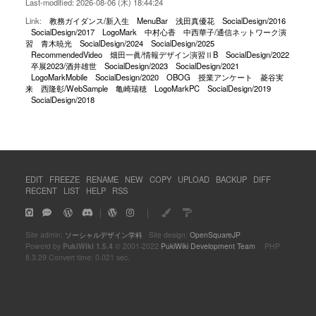
Last-modified: 2026-08-06 (木) 18:44:24
Link:
教務ガイダンス/新入生
MenuBar
浅田真優花
SocialDesign/2016
SocialDesign/2017
LogoMark
中村心香
中西華子/通信ネットワーク演
習
青木暁光
SocialDesign/2024
SocialDesign/2025
RecommendedVideo
畑田一眞/情報デザイン演習ⅡB
SocialDesign/2022
卒展2023/酒井雄世
SocialDesign/2023
SocialDesign/2021
LogoMarkMobile
SocialDesign/2020
OBOG
授業アンケート
菱谷実
来
西隆彰/WebSample
亀崎瑞穂
LogoMarkPC
SocialDesign/2019
SocialDesign/2018
EDIT
FREEZE
RENAME
NEW
COPY
UPLOAD
BACKUP
DIFF
RECENT
LIST
HELP
RSS
｜
｜
Site admin:
ソーシャルデザイン学科
Site design:
OpenSquareJP
Powerd by
PukiWiki 1.5.4
© 2001-2022
PukiWiki Development Team
PHP
8.3.29 Convert time: 0.021 sec.