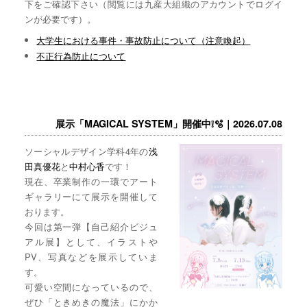
下をご確認下さい（閲覧には九産大組織のアカウントでログイ
ンが必要です）。
大学生における事件・事故防止について（注意喚起）
不正行為防止について
展示「MAGICAL SYSTEM」開催中❕🫧｜2026.07.08
ソーシャルデザイン学科4年の
浅
田真優花
と
中村心香
です！
現在、卒業制作の一環でアート
ギャラリーにて展示を開催して
おります。
今回は第一弾【自己紹介ビジュ
アル展】として、イラストや
PV、写真などを展示していま
す。
可愛い空間になっているので、
ぜひ「ときめきの魔法」にかか