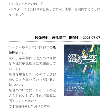
りにきてくださいね🪄🤍
※ポスターには土日休館とありますが、土曜日も開館することに
なりました！
映像投影「綴る星空」開催中｜2026.07.07
ソーシャルデザイン学科4年の
亀
崎瑞穂
です。
現在、卒業制作で七夕の映像投
影を北門楠風広場にて開催して
おります。
短冊を用意しているのでぜひお
願いごとを書いていただけると
嬉しいです。
短冊のついでにアンケートの記
入もお願いしているので気楽に
回答してください！
ご来場お待ちしております🎋