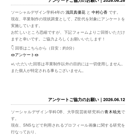
ソーシャルデザイン学科4年の
浅田真優花
と
中村心香
です。
現在、卒業制作の現状調査として、Z世代を対象にアンケートを
実施しています。
お忙しいところ恐縮ですが、下記フォームよりご回答いただけ
ますと幸いです。ご協力よろしくお願いいたします！
👇 回答はこちらから（目安：約3分）
🍩
アンケート
🍩
※いただいた回答は卒業制作以外の目的には一切使用しません。
また個人が特定される事もございません。
アンケートご協力のお願い｜2026.06.12
ソーシャルデザイン学科OB、大学院芸術研究科の
青木暁光
で
す。
現在、SNSなどで利用されるプロフィール画像に関する研究を
行なっており、