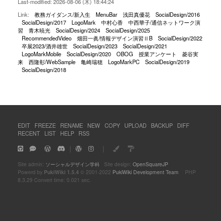
Last-modified: 2026-08-06 (木) 18:44:24
Link:
教務ガイダンス/新入生
MenuBar
浅田真優花
SocialDesign/2016
SocialDesign/2017
LogoMark
中村心香
中西華子/通信ネットワーク演
習
青木暁光
SocialDesign/2024
SocialDesign/2025
RecommendedVideo
畑田一眞/情報デザイン演習ⅡB
SocialDesign/2022
卒展2023/酒井雄世
SocialDesign/2023
SocialDesign/2021
LogoMarkMobile
SocialDesign/2020
OBOG
授業アンケート
菱谷実
来
西隆彰/WebSample
亀崎瑞穂
LogoMarkPC
SocialDesign/2019
SocialDesign/2018
EDIT
FREEZE
RENAME
NEW
COPY
UPLOAD
BACKUP
DIFF
RECENT
LIST
HELP
RSS
｜
｜
Site admin:
ソーシャルデザイン学科
Site design:
OpenSquareJP
Powerd by
PukiWiki 1.5.4
© 2001-2022
PukiWiki Development Team
PHP
8.3.29 Convert time: 0.021 sec.