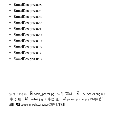
SocialDesign/2025
SocialDesign/2024
SocialDesign/2023
SocialDesign/2022
SocialDesign/2021
SocialDesign/2020
SocialDesign/2019
SocialDesign/2018
SocialDesign/2017
SocialDesign/2016
157件
[
詳細
]
60
添付ファイル:
tooki_poster.jpg
0721poster.png
件
[
詳細
]
56件
[
詳細
]
139件
[
詳
poster-.jpg
picnic_poster.jpg
細
]
63件
[
詳細
]
tsuzuruhoshizora.jpg