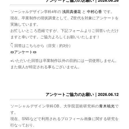
ソーシャルデザイン学科4年の
浅田真優花
と
中村心香
です。
現在、卒業制作の現状調査として、Z世代を対象にアンケートを
実施しています。
お忙しいところ恐縮ですが、下記フォームよりご回答いただけ
ますと幸いです。ご協力よろしくお願いいたします！
👇 回答はこちらから（目安：約3分）
🍩
アンケート
🍩
※いただいた回答は卒業制作以外の目的には一切使用しません。
また個人が特定される事もございません。
アンケートご協力のお願い｜2026.06.12
ソーシャルデザイン学科OB、大学院芸術研究科の
青木暁光
で
す。
現在、SNSなどで利用されるプロフィール画像に関する研究を
行なっており、