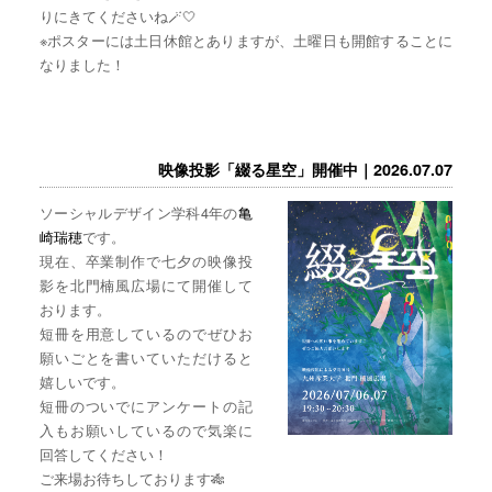
りにきてくださいね🪄🤍
※ポスターには土日休館とありますが、土曜日も開館することに
なりました！
映像投影「綴る星空」開催中｜2026.07.07
ソーシャルデザイン学科4年の
亀
崎瑞穂
です。
現在、卒業制作で七夕の映像投
影を北門楠風広場にて開催して
おります。
短冊を用意しているのでぜひお
願いごとを書いていただけると
嬉しいです。
短冊のついでにアンケートの記
入もお願いしているので気楽に
回答してください！
ご来場お待ちしております🎋