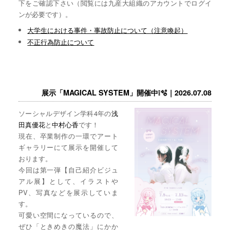
下をご確認下さい（閲覧には九産大組織のアカウントでログイ
ンが必要です）。
大学生における事件・事故防止について（注意喚起）
不正行為防止について
展示「MAGICAL SYSTEM」開催中❕🫧｜2026.07.08
ソーシャルデザイン学科4年の
浅
田真優花
と
中村心香
です！
現在、卒業制作の一環でアート
ギャラリーにて展示を開催して
おります。
今回は第一弾【自己紹介ビジュ
アル展】として、イラストや
PV、写真などを展示していま
す。
可愛い空間になっているので、
ぜひ「ときめきの魔法」にかか