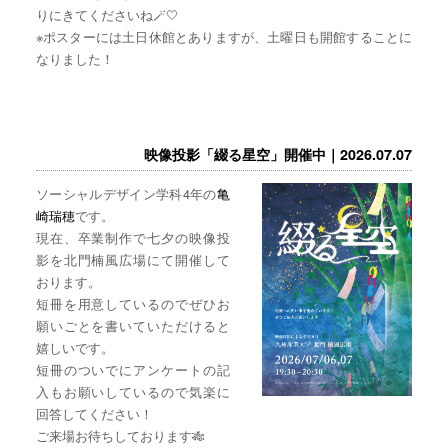
りにきてくださいね🪄🤍
※ポスターには土日休館とありますが、土曜日も開館することに
なりました！
映像投影「綴る星空」開催中｜2026.07.07
ソーシャルデザイン学科4年の
亀
崎瑞穂
です。
現在、卒業制作で七夕の映像投
影を北門楠風広場にて開催して
おります。
短冊を用意しているのでぜひお
願いごとを書いていただけると
嬉しいです。
短冊のついでにアンケートの記
入もお願いしているので気楽に
回答してください！
ご来場お待ちしております🎋