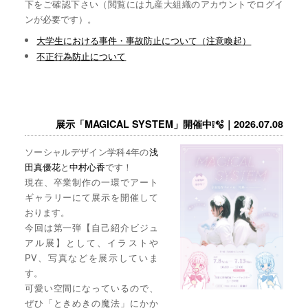
下をご確認下さい（閲覧には九産大組織のアカウントでログイ
ンが必要です）。
大学生における事件・事故防止について（注意喚起）
不正行為防止について
展示「MAGICAL SYSTEM」開催中❕🫧｜2026.07.08
ソーシャルデザイン学科4年の
浅
田真優花
と
中村心香
です！
現在、卒業制作の一環でアート
ギャラリーにて展示を開催して
おります。
今回は第一弾【自己紹介ビジュ
アル展】として、イラストや
PV、写真などを展示していま
す。
可愛い空間になっているので、
ぜひ「ときめきの魔法」にかか