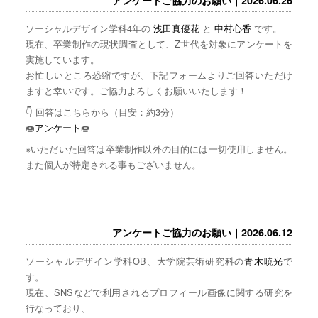
ソーシャルデザイン学科4年の
浅田真優花
と
中村心香
です。
現在、卒業制作の現状調査として、Z世代を対象にアンケートを
実施しています。
お忙しいところ恐縮ですが、下記フォームよりご回答いただけ
ますと幸いです。ご協力よろしくお願いいたします！
👇 回答はこちらから（目安：約3分）
🍩
アンケート
🍩
※いただいた回答は卒業制作以外の目的には一切使用しません。
また個人が特定される事もございません。
アンケートご協力のお願い｜2026.06.12
ソーシャルデザイン学科OB、大学院芸術研究科の
青木暁光
で
す。
現在、SNSなどで利用されるプロフィール画像に関する研究を
行なっており、