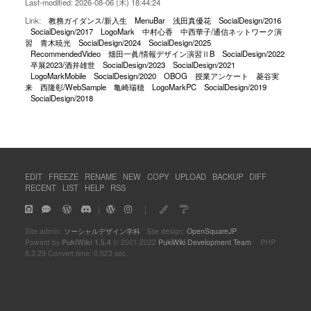
Last-modified: 2026-08-06 (木) 18:44:24
Link:
教務ガイダンス/新入生
MenuBar
浅田真優花
SocialDesign/2016
SocialDesign/2017
LogoMark
中村心香
中西華子/通信ネットワーク演
習
青木暁光
SocialDesign/2024
SocialDesign/2025
RecommendedVideo
畑田一眞/情報デザイン演習ⅡB
SocialDesign/2022
卒展2023/酒井雄世
SocialDesign/2023
SocialDesign/2021
LogoMarkMobile
SocialDesign/2020
OBOG
授業アンケート
菱谷実
来
西隆彰/WebSample
亀崎瑞穂
LogoMarkPC
SocialDesign/2019
SocialDesign/2018
EDIT
FREEZE
RENAME
NEW
COPY
UPLOAD
BACKUP
DIFF
RECENT
LIST
HELP
RSS
｜
｜
Site admin:
ソーシャルデザイン学科
Site design:
OpenSquareJP
Powerd by
PukiWiki 1.5.4
© 2001-2022
PukiWiki Development Team
PHP
8.3.29 Convert time: 0.023 sec.