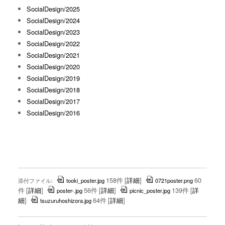
SocialDesign/2025
SocialDesign/2024
SocialDesign/2023
SocialDesign/2022
SocialDesign/2021
SocialDesign/2020
SocialDesign/2019
SocialDesign/2018
SocialDesign/2017
SocialDesign/2016
158件
[
詳細
]
60
添付ファイル:
tooki_poster.jpg
0721poster.png
件
[
詳細
]
56件
[
詳細
]
139件
[
詳
poster-.jpg
picnic_poster.jpg
細
]
64件
[
詳細
]
tsuzuruhoshizora.jpg