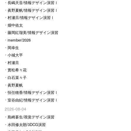
長嶋天音/情報デザイン演習Ⅰ
眞野夏帆/情報デザイン演習Ⅰ
村瀬旦/情報デザイン演習Ⅰ
畑中佑太
藤岡紅瑠美/情報デザイン演習
Ⅰ
member/2026
岡幸生
小城大平
村瀬旦
實松希々花
白石菜々子
眞野夏帆
恒任穂香/情報デザイン演習Ⅰ
室谷由紀/情報デザイン演習Ⅰ
2026-08-04
島崎蒼生/視覚デザイン演習
水田修太朗/3DCG演習