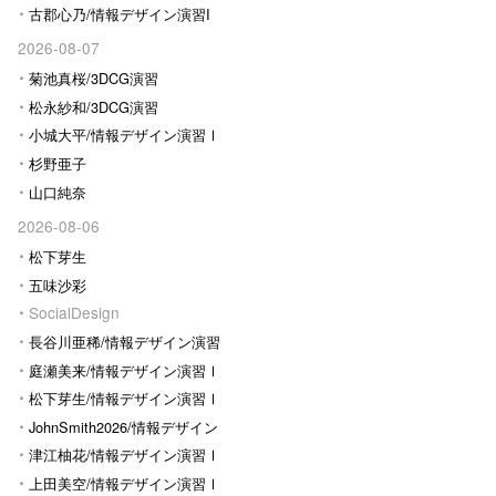
古郡心乃/情報デザイン演習I
2026-08-07
菊池真桜/3DCG演習
松永紗和/3DCG演習
小城大平/情報デザイン演習Ⅰ
杉野亜子
山口純奈
2026-08-06
松下芽生
五味沙彩
SocialDesign
長谷川亜稀/情報デザイン演習
Ⅰ
庭瀬美来/情報デザイン演習Ⅰ
松下芽生/情報デザイン演習Ⅰ
JohnSmith2026/情報デザイン
演習I
津江柚花/情報デザイン演習Ⅰ
上田美空/情報デザイン演習Ⅰ