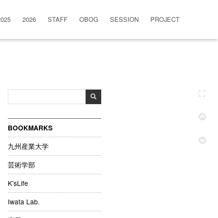
2025
2026
STAFF
OBOG
SESSION
PROJECT
BOOKMARKS
九州産業大学
芸術学部
K'sLife
Iwata Lab.