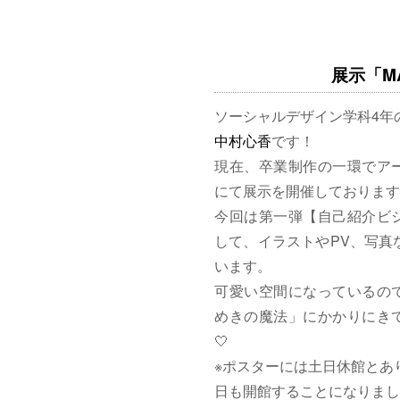
展示「MAG
ソーシャルデザイン学科4年
中村心香
です！
現在、卒業制作の一環でア
にて展示を開催しております
今回は第一弾【自己紹介ビ
して、イラストやPV、写真
います。
可愛い空間になっているの
めきの魔法」にかかりにきて
🤍
※ポスターには土日休館とあ
日も開館することになりまし