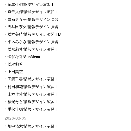
岡幸生/情報デザイン演習Ⅰ
真子大輝/情報デザイン演習Ⅰ
白石菜々子/情報デザイン演習
Ⅰ
吉牟田奈央/情報デザイン演習
Ⅰ
松本美時/情報デザイン演習ⅡB
平木みさき/情報デザイン演習
Ⅰ
松永莉希/情報デザイン演習Ⅰ
恒任穂香/SubMenu
松永莉希
上田美空
田鍋千尋/情報デザイン演習Ⅰ
村田和花/情報デザイン演習Ⅰ
山本佳蓮/情報デザイン演習Ⅰ
福光そら/情報デザイン演習Ⅰ
重松佳穏/情報デザイン演習Ⅰ
2026-08-05
畑中佑太/情報デザイン演習Ⅰ