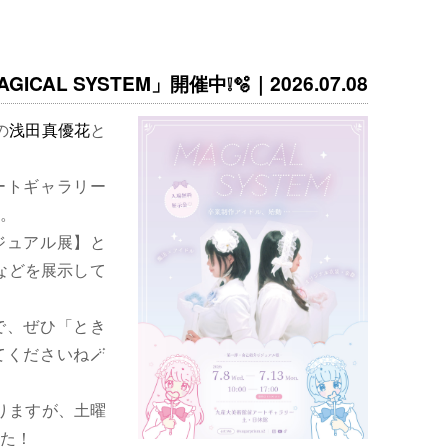
ICAL SYSTEM」開催中❕🫧｜2026.07.08
の
浅田真優花
と
ートギャラリー
。
ジュアル展】と
などを展示して
で、ぜひ「とき
くださいね🪄
りますが、土曜
た！