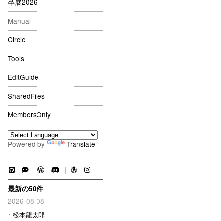
卒展2026
Manual
Circle
Tools
EditGuide
SharedFiles
MembersOnly
Powered by
Translate
｜
最新の50件
2026-08-08
松本龍太郎