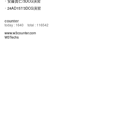
安藤貴仁/3DCG演習
24AD157/3DCG演習
counter
today : 1640
total : 116542
www.w3counter.com
W3Techs