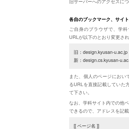
旧サーバーへのアクセスにつ
各自のブックマーク、サイト
ご自身のブラウザで、学科
URLが以下のとおり変更さ
旧：design.kyusan-u.ac.jp

新：design.cs.kyusan-u.ac.
また、個人のページにおいて、サイト
るURLを直接記載していた方は
て下さい。
なお、学科サイト内での他ペ
できるので、アドレスを記載
[[ ページ名 ]]