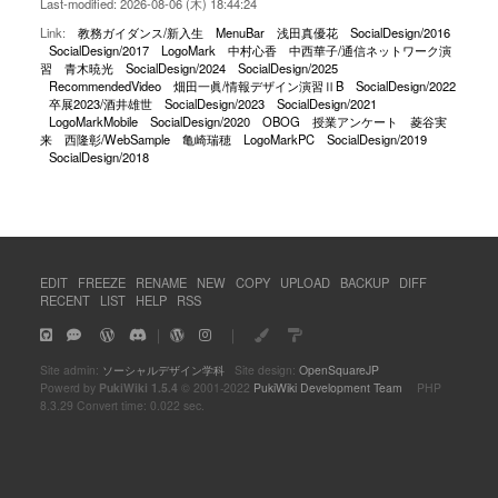
Last-modified: 2026-08-06 (木) 18:44:24
Link:
教務ガイダンス/新入生
MenuBar
浅田真優花
SocialDesign/2016
SocialDesign/2017
LogoMark
中村心香
中西華子/通信ネットワーク演
習
青木暁光
SocialDesign/2024
SocialDesign/2025
RecommendedVideo
畑田一眞/情報デザイン演習ⅡB
SocialDesign/2022
卒展2023/酒井雄世
SocialDesign/2023
SocialDesign/2021
LogoMarkMobile
SocialDesign/2020
OBOG
授業アンケート
菱谷実
来
西隆彰/WebSample
亀崎瑞穂
LogoMarkPC
SocialDesign/2019
SocialDesign/2018
EDIT
FREEZE
RENAME
NEW
COPY
UPLOAD
BACKUP
DIFF
RECENT
LIST
HELP
RSS
｜
｜
Site admin:
ソーシャルデザイン学科
Site design:
OpenSquareJP
Powerd by
PukiWiki 1.5.4
© 2001-2022
PukiWiki Development Team
PHP
8.3.29 Convert time: 0.022 sec.