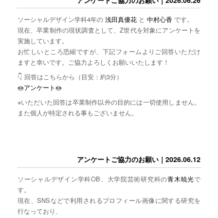
ソーシャルデザイン学科4年の
浅田真優花
と
中村心香
です。
現在、卒業制作の現状調査として、Z世代を対象にアンケートを
実施しています。
お忙しいところ恐縮ですが、下記フォームよりご回答いただけ
ますと幸いです。ご協力よろしくお願いいたします！
👇 回答はこちらから（目安：約3分）
🍩
アンケート
🍩
※いただいた回答は卒業制作以外の目的には一切使用しません。
また個人が特定される事もございません。
アンケートご協力のお願い｜2026.06.12
ソーシャルデザイン学科OB、大学院芸術研究科の
青木暁光
で
す。
現在、SNSなどで利用されるプロフィール画像に関する研究を
行なっており、