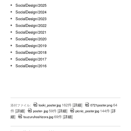
SocialDesign/2025
SocialDesign/2024
SocialDesign/2023
SocialDesign/2022
SocialDesign/2021
SocialDesign/2020
SocialDesign/2019
SocialDesign/2018
SocialDesign/2017
SocialDesign/2016
162件
[
詳細
]
64
添付ファイル:
tooki_poster.jpg
0721poster.png
件
[
詳細
]
59件
[
詳細
]
144件
[
詳
poster-.jpg
picnic_poster.jpg
細
]
69件
[
詳細
]
tsuzuruhoshizora.jpg