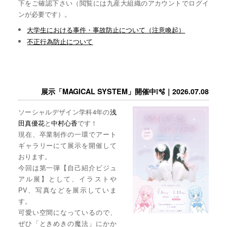
下をご確認下さい（閲覧には九産大組織のアカウントでログイ
ンが必要です）。
大学生における事件・事故防止について（注意喚起）
不正行為防止について
展示「MAGICAL SYSTEM」開催中❕🫧｜2026.07.08
ソーシャルデザイン学科4年の
浅
田真優花
と
中村心香
です！
現在、卒業制作の一環でアート
ギャラリーにて展示を開催して
おります。
今回は第一弾【自己紹介ビジュ
アル展】として、イラストや
PV、写真などを展示していま
す。
可愛い空間になっているので、
ぜひ「ときめきの魔法」にかか