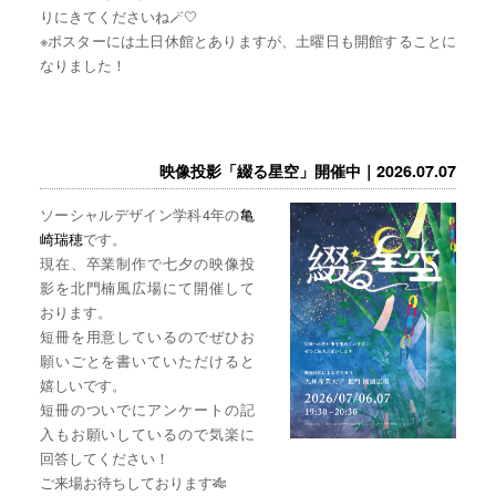
りにきてくださいね🪄🤍
※ポスターには土日休館とありますが、土曜日も開館することに
なりました！
映像投影「綴る星空」開催中｜2026.07.07
ソーシャルデザイン学科4年の
亀
崎瑞穂
です。
現在、卒業制作で七夕の映像投
影を北門楠風広場にて開催して
おります。
短冊を用意しているのでぜひお
願いごとを書いていただけると
嬉しいです。
短冊のついでにアンケートの記
入もお願いしているので気楽に
回答してください！
ご来場お待ちしております🎋