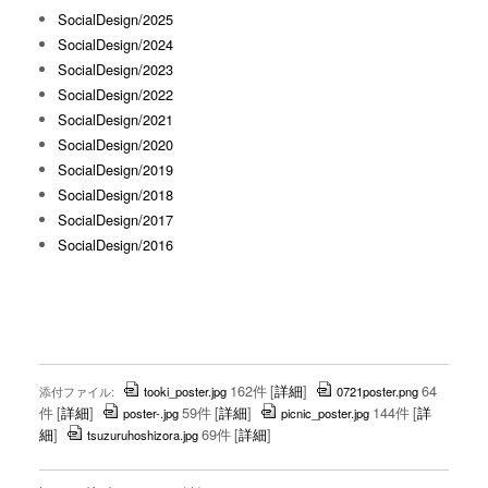
SocialDesign/2025
SocialDesign/2024
SocialDesign/2023
SocialDesign/2022
SocialDesign/2021
SocialDesign/2020
SocialDesign/2019
SocialDesign/2018
SocialDesign/2017
SocialDesign/2016
162件
[
詳細
]
64
添付ファイル:
tooki_poster.jpg
0721poster.png
件
[
詳細
]
59件
[
詳細
]
144件
[
詳
poster-.jpg
picnic_poster.jpg
細
]
69件
[
詳細
]
tsuzuruhoshizora.jpg