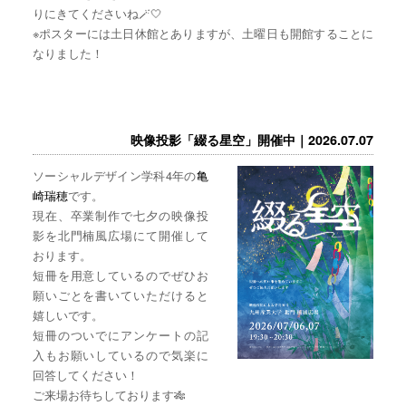
りにきてくださいね🪄🤍
※ポスターには土日休館とありますが、土曜日も開館することに
なりました！
映像投影「綴る星空」開催中｜2026.07.07
ソーシャルデザイン学科4年の
亀
崎瑞穂
です。
現在、卒業制作で七夕の映像投
影を北門楠風広場にて開催して
おります。
短冊を用意しているのでぜひお
願いごとを書いていただけると
嬉しいです。
短冊のついでにアンケートの記
入もお願いしているので気楽に
回答してください！
ご来場お待ちしております🎋