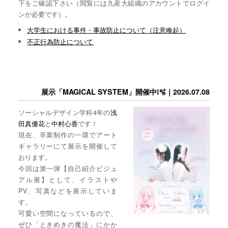
下をご確認下さい（閲覧には九産大組織のアカウントでログイ
ンが必要です）。
大学生における事件・事故防止について（注意喚起）
不正行為防止について
展示「MAGICAL SYSTEM」開催中❕🫧｜2026.07.08
ソーシャルデザイン学科4年の
浅
田真優花
と
中村心香
です！
現在、卒業制作の一環でアート
ギャラリーにて展示を開催して
おります。
今回は第一弾【自己紹介ビジュ
アル展】として、イラストや
PV、写真などを展示していま
す。
可愛い空間になっているので、
ぜひ「ときめきの魔法」にかか