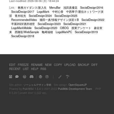
Last-modified: 2026-08-06 (木) 18:44:24
Link:
教務ガイダンス/新入生
MenuBar
浅田真優花
SocialDesign/2016
SocialDesign/2017
LogoMark
中村心香
中西華子/通信ネットワーク演
習
青木暁光
SocialDesign/2024
SocialDesign/2025
RecommendedVideo
畑田一眞/情報デザイン演習ⅡB
SocialDesign/2022
卒展2023/酒井雄世
SocialDesign/2023
SocialDesign/2021
LogoMarkMobile
SocialDesign/2020
OBOG
授業アンケート
菱谷実
来
西隆彰/WebSample
亀崎瑞穂
LogoMarkPC
SocialDesign/2019
SocialDesign/2018
EDIT
FREEZE
RENAME
NEW
COPY
UPLOAD
BACKUP
DIFF
RECENT
LIST
HELP
RSS
｜
｜
Site admin:
ソーシャルデザイン学科
Site design:
OpenSquareJP
Powerd by
PukiWiki 1.5.4
© 2001-2022
PukiWiki Development Team
PHP
8.3.29 Convert time: 0.022 sec.