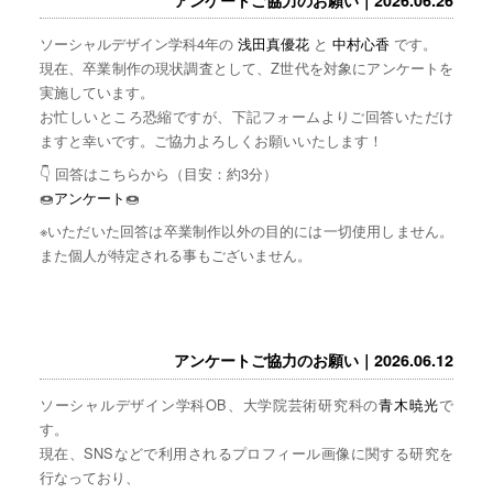
ソーシャルデザイン学科4年の
浅田真優花
と
中村心香
です。
現在、卒業制作の現状調査として、Z世代を対象にアンケートを
実施しています。
お忙しいところ恐縮ですが、下記フォームよりご回答いただけ
ますと幸いです。ご協力よろしくお願いいたします！
👇 回答はこちらから（目安：約3分）
🍩
アンケート
🍩
※いただいた回答は卒業制作以外の目的には一切使用しません。
また個人が特定される事もございません。
アンケートご協力のお願い｜2026.06.12
ソーシャルデザイン学科OB、大学院芸術研究科の
青木暁光
で
す。
現在、SNSなどで利用されるプロフィール画像に関する研究を
行なっており、