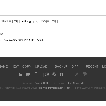
g
2822件
[
詳細
]
logo.png
1775件
[
詳細
]
3:21
e
Archive/特定演習/2014_02
Articles
NAME
NEW
COPY
UPLOAD
BACKUP
DIFF
RECENT
LI
｜
｜
Site admin:
Koichi INOUE
Site design:
OpenSquareJP
 by
PukiWiki 1.5.4
© 2001-2022
PukiWiki Development Team
PHP 8.3.29 Convert time: 0.