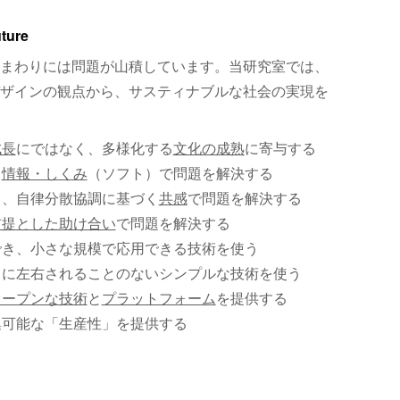
uture
まわりには問題が山積しています。当研究室では、
ザインの観点から、サスティナブルな社会の実現を
成長
にではなく、多様化する
文化の成熟
に寄与する
、
情報・しくみ
（ソフト）で問題を解決する
く、自律分散協調に基づく
共感
で問題を解決する
前提とした助け合い
で問題を解決する
でき、小さな規模で応用できる技術を使う
）に左右されることのないシンプルな技術を使う
オープンな技術
と
プラットフォーム
を提供する
集可能な「生産性」を提供する