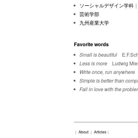
ソーシャルデザイン学科
｜
芸術学部
九州産業大学
Favorite words
Small is beautiful
E.F.Sch
Less is more
Ludwig Mies 
Write once, run anywhere
S
Simple is better than comp
Fall in love with the proble
｜
About
｜
Articles
｜