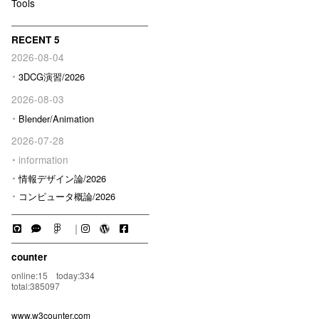
Tools
RECENT 5
2026-08-04
3DCG演習/2026
2026-08-03
Blender/Animation
2026-07-28
information
情報デザイン論/2026
コンピュータ概論/2026
｜
counter
online:15 today:334
total:385097
www.w3counter.com