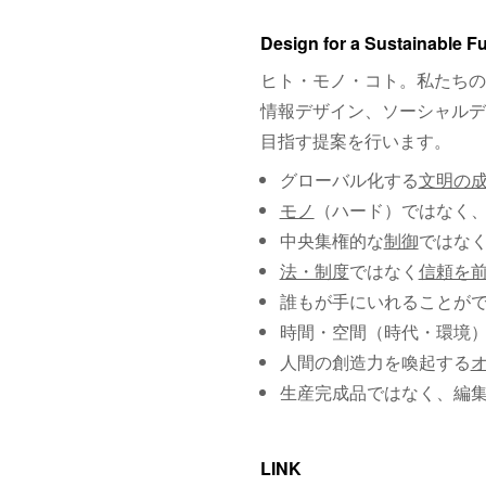
Design for a Sustainable F
ヒト・モノ・コト。私たちの
情報デザイン、ソーシャルデ
目指す提案を行います。
グローバル化する
文明の
モノ
（ハード）ではなく
中央集権的な
制御
ではな
法・制度
ではなく
信頼を
誰もが手にいれることが
時間・空間（時代・環境
人間の創造力を喚起する
生産完成品ではなく、編
LINK