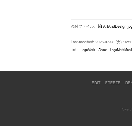
添付ファイル:
ArtAndDesign.jp
Last-modified: 2026-07-28 (火) 16:5
Link:
LogoMark
About
LogoMarkMobil
EDIT
FREEZE
RE
Powerd