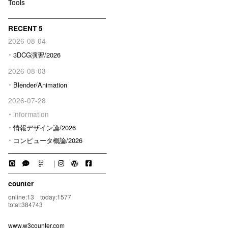
Tools
RECENT 5
2026-08-04
3DCG演習/2026
2026-08-03
Blender/Animation
2026-07-28
information
情報デザイン論/2026
コンピュータ概論/2026
｜
counter
online:13 today:1577
total:384743
www.w3counter.com