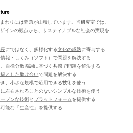
uture
まわりには問題が山積しています。当研究室では、
ザインの観点から、サスティナブルな社会の実現を
成長
にではなく、多様化する
文化の成熟
に寄与する
、
情報・しくみ
（ソフト）で問題を解決する
く、自律分散協調に基づく
共感
で問題を解決する
前提とした助け合い
で問題を解決する
でき、小さな規模で応用できる技術を使う
）に左右されることのないシンプルな技術を使う
オープンな技術
と
プラットフォーム
を提供する
集可能な「生産性」を提供する