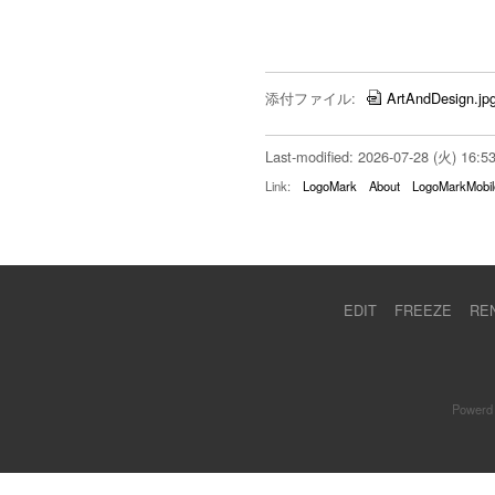
添付ファイル:
ArtAndDesign.jp
Last-modified: 2026-07-28 (火) 16:5
Link:
LogoMark
About
LogoMarkMobil
EDIT
FREEZE
RE
Powerd