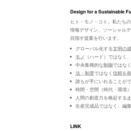
Design for a Sustainable F
ヒト・モノ・コト。私たちの
情報デザイン、ソーシャルデ
目指す提案を行います。
グローバル化する
文明の
モノ
（ハード）ではなく
中央集権的な
制御
ではな
法・制度
ではなく
信頼を
誰もが手にいれることが
時間・空間（時代・環境
人間の創造力を喚起する
生産完成品ではなく、編
LINK