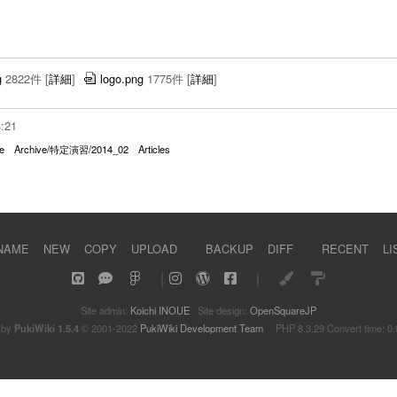
g
2822件
[
詳細
]
logo.png
1775件
[
詳細
]
3:21
e
Archive/特定演習/2014_02
Articles
NAME
NEW
COPY
UPLOAD
BACKUP
DIFF
RECENT
LI
｜
｜
Site admin:
Koichi INOUE
Site design:
OpenSquareJP
 by
PukiWiki 1.5.4
© 2001-2022
PukiWiki Development Team
PHP 8.3.29 Convert time: 0.