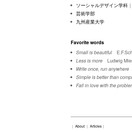
ソーシャルデザイン学科
｜
芸術学部
九州産業大学
Favorite words
Small is beautiful
E.F.Sch
Less is more
Ludwig Mies 
Write once, run anywhere
S
Simple is better than comp
Fall in love with the proble
｜
About
｜
Articles
｜