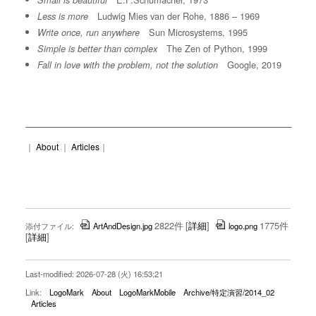
Small is beautiful
Ludwig Mies van der Rohe, 1886 – 1969
Less is more
Sun Microsystems, 1995
Write once, run anywhere
The Zen of Python, 1999
Simple is better than complex
Google, 2019
Fall in love with the problem, not the solution
｜
About
｜
Articles
｜
2822件
[
詳細
]
1775件
添付ファイル:
ArtAndDesign.jpg
logo.png
[
詳細
]
Last-modified: 2026-07-28 (火) 16:53:21
Link:
LogoMark
About
LogoMarkMobile
Archive/特定演習/2014_02
Articles