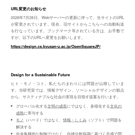
URL変更のお知らせ
2026年7月28日、Webサーバーの更新に伴って、当サイトのURL
が変更されています。現在、旧サイトからこちらへの自動転送
を行なっています。ブックマーク等されている方は、お手数で
すが、以下のURLへ変更をお願いします。
https://design.cs.kyusan-u.ac.jp/OpenSquareJP/
Design for a Sustainable Future
ヒト・モノ・コト。私たちのまわりには問題が山積していま
す。当研究室では、情報デザイン、ソーシャルデザインの観点
から、サスティナブルな社会の実現を目指す提案を行います。
グローバル化する
文明の成長
にではなく、多様化する
文化の
成熟
に寄与する
モノ
（ハード）ではなく、
情報・しくみ
（ソフト）で問題を
解決する
中央集権的な
制御
ではなく、自律分散協調に基づく
共感
で問