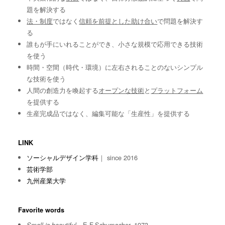
題を解決する
法・制度
ではなく
信頼を前提とした助け合い
で問題を解決す
る
誰もが手にいれることができ、小さな規模で応用できる技術
を使う
時間・空間（時代・環境）に左右されることのないシンプル
な技術を使う
人間の創造力を喚起する
オープンな技術
と
プラットフォーム
を提供する
生産完成品ではなく、編集可能な「生産性」を提供する
LINK
ソーシャルデザイン学科
｜ since 2016
芸術学部
九州産業大学
Favorite words
E.F.Schumacher, 1973