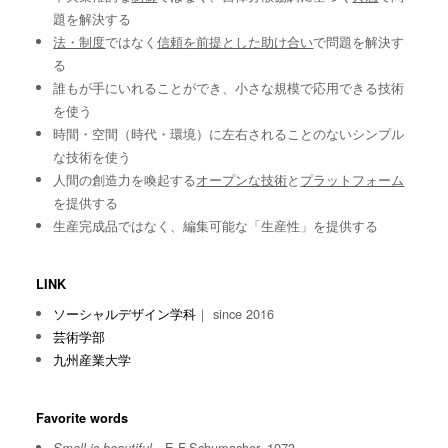
題を解決する
法・制度
ではなく
信頼を前提とした助け合い
で問題を解決す
る
誰もが手にいれることができ、小さな規模で応用できる技術
を使う
時間・空間（時代・環境）に左右されることのないシンプル
な技術を使う
人間の創造力を喚起する
オープンな技術
と
プラットフォーム
を提供する
生産完成品ではなく、編集可能な「生産性」を提供する
LINK
ソーシャルデザイン学科
｜ since 2016
芸術学部
九州産業大学
Favorite words
E.F.Schumacher, 1973