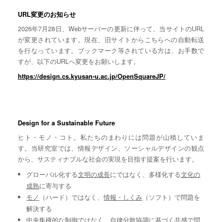
URL変更のお知らせ
2026年7月28日、Webサーバーの更新に伴って、当サイトのURL
が変更されています。現在、旧サイトからこちらへの自動転送
を行なっています。ブックマーク等されている方は、お手数で
すが、以下のURLへ変更をお願いします。
https://design.cs.kyusan-u.ac.jp/OpenSquareJP/
Design for a Sustainable Future
ヒト・モノ・コト。私たちのまわりには問題が山積していま
す。当研究室では、情報デザイン、ソーシャルデザインの観点
から、サスティナブルな社会の実現を目指す提案を行います。
グローバル化する
文明の成長
にではなく、多様化する
文化の
成熟
に寄与する
モノ
（ハード）ではなく、
情報・しくみ
（ソフト）で問題を
解決する
中央集権的な
制御
ではなく、自律分散協調に基づく
共感
で問