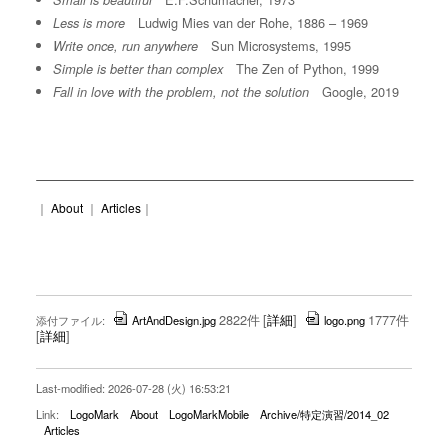
Small is beautiful
Ludwig Mies van der Rohe, 1886 – 1969
Less is more
Sun Microsystems, 1995
Write once, run anywhere
The Zen of Python, 1999
Simple is better than complex
Google, 2019
Fall in love with the problem, not the solution
｜
About
｜
Articles
｜
2822件
[
詳細
]
1777件
添付ファイル:
ArtAndDesign.jpg
logo.png
[
詳細
]
Last-modified: 2026-07-28 (火) 16:53:21
Link:
LogoMark
About
LogoMarkMobile
Archive/特定演習/2014_02
Articles