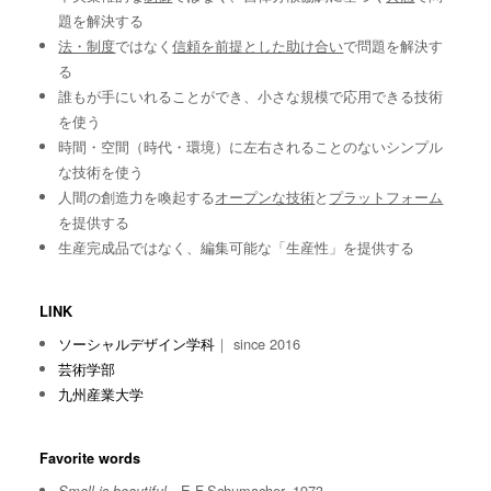
題を解決する
法・制度
ではなく
信頼を前提とした助け合い
で問題を解決す
る
誰もが手にいれることができ、小さな規模で応用できる技術
を使う
時間・空間（時代・環境）に左右されることのないシンプル
な技術を使う
人間の創造力を喚起する
オープンな技術
と
プラットフォーム
を提供する
生産完成品ではなく、編集可能な「生産性」を提供する
LINK
ソーシャルデザイン学科
｜ since 2016
芸術学部
九州産業大学
Favorite words
E.F.Schumacher, 1973