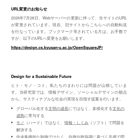
URL変更のお知らせ
2026年7月28日、Webサーバーの更新に伴って、当サイトのURL
が変更されています。現在、旧サイトからこちらへの自動転送
を行なっています。ブックマーク等されている方は、お手数で
すが、以下のURLへ変更をお願いします。
https://design.cs.kyusan-u.ac.jp/OpenSquareJP/
Design for a Sustainable Future
ヒト・モノ・コト。私たちのまわりには問題が山積していま
す。当研究室では、情報デザイン、ソーシャルデザインの観点
から、サスティナブルな社会の実現を目指す提案を行います。
グローバル化する
文明の成長
にではなく、多様化する
文化の
成熟
に寄与する
モノ
（ハード）ではなく、
情報・しくみ
（ソフト）で問題を
解決する
中央集権的な
制御
ではなく、自律分散協調に基づく
共感
で問