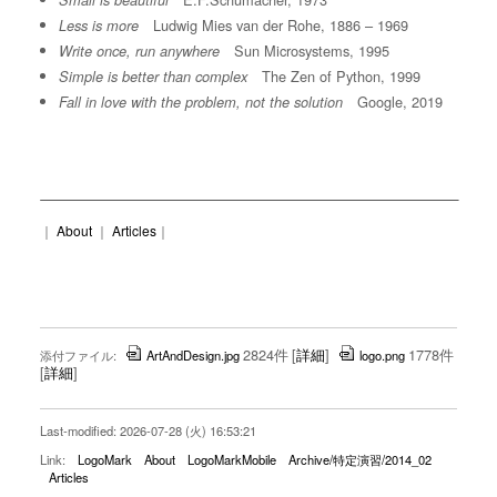
Small is beautiful
Ludwig Mies van der Rohe, 1886 – 1969
Less is more
Sun Microsystems, 1995
Write once, run anywhere
The Zen of Python, 1999
Simple is better than complex
Google, 2019
Fall in love with the problem, not the solution
｜
About
｜
Articles
｜
2824件
[
詳細
]
1778件
添付ファイル:
ArtAndDesign.jpg
logo.png
[
詳細
]
Last-modified: 2026-07-28 (火) 16:53:21
Link:
LogoMark
About
LogoMarkMobile
Archive/特定演習/2014_02
Articles