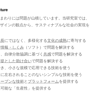
uture
まわりには問題が山積しています。当研究室では、
ザインの観点から、サスティナブルな社会の実現を
成長
にではなく、多様化する
文化の成熟
に寄与する
、
情報・しくみ
（ソフト）で問題を解決する
く、自律分散協調に基づく
共感
で問題を解決する
前提とした助け合い
で問題を解決する
でき、小さな規模で応用できる技術を使う
）に左右されることのないシンプルな技術を使う
オープンな技術
と
プラットフォーム
を提供する
集可能な「生産性」を提供する