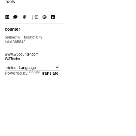
Tools
｜
counter
online:16 today:1079
total:385842
www.w3counter.com
W3Techs
Powered by
Translate