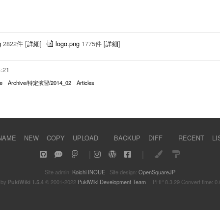
g
2822件
[
詳細
]
logo.png
1775件
[
詳細
]
3:21
e
Archive/特定演習/2014_02
Articles
NAME
NEW
COPY
UPLOAD
BACKUP
DIFF
RECENT
LI
｜
｜
Site admin:
Koichi INOUE
Site design:
OpenSquareJP
 by
PukiWiki 1.5.4
© 2001-2022
PukiWiki Development Team
PHP 8.3.29 Convert time: 0.