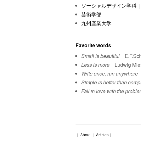
ソーシャルデザイン学科
｜
芸術学部
九州産業大学
Favorite words
Small is beautiful
E.F.Sch
Less is more
Ludwig Mies 
Write once, run anywhere
S
Simple is better than comp
Fall in love with the proble
｜
About
｜
Articles
｜