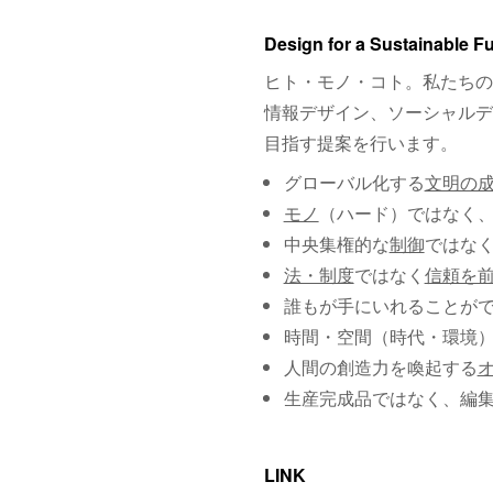
Design for a Sustainable F
ヒト・モノ・コト。私たちの
情報デザイン、ソーシャルデ
目指す提案を行います。
グローバル化する
文明の
モノ
（ハード）ではなく
中央集権的な
制御
ではな
法・制度
ではなく
信頼を
誰もが手にいれることが
時間・空間（時代・環境
人間の創造力を喚起する
生産完成品ではなく、編
LINK