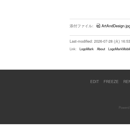
添付ファイル:
ArtAndDesign.jp
Last-modified: 2026-07-28 (火) 16:5
Link:
LogoMark
About
LogoMarkMobil
EDIT
FREEZE
RE
Powerd