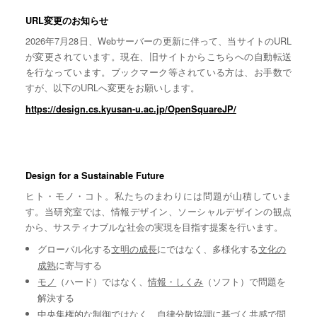
URL変更のお知らせ
2026年7月28日、Webサーバーの更新に伴って、当サイトのURL
が変更されています。現在、旧サイトからこちらへの自動転送
を行なっています。ブックマーク等されている方は、お手数で
すが、以下のURLへ変更をお願いします。
https://design.cs.kyusan-u.ac.jp/OpenSquareJP/
Design for a Sustainable Future
ヒト・モノ・コト。私たちのまわりには問題が山積していま
す。当研究室では、情報デザイン、ソーシャルデザインの観点
から、サスティナブルな社会の実現を目指す提案を行います。
グローバル化する
文明の成長
にではなく、多様化する
文化の
成熟
に寄与する
モノ
（ハード）ではなく、
情報・しくみ
（ソフト）で問題を
解決する
中央集権的な
制御
ではなく、自律分散協調に基づく
共感
で問