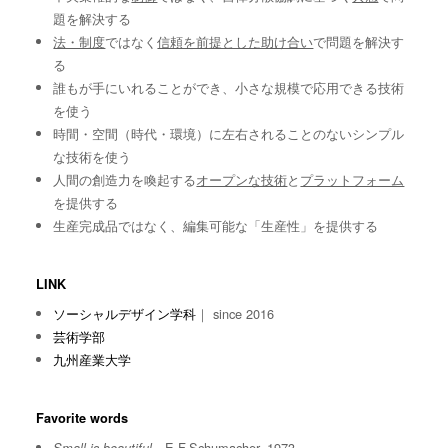
題を解決する
法・制度
ではなく
信頼を前提とした助け合い
で問題を解決す
る
誰もが手にいれることができ、小さな規模で応用できる技術
を使う
時間・空間（時代・環境）に左右されることのないシンプル
な技術を使う
人間の創造力を喚起する
オープンな技術
と
プラットフォーム
を提供する
生産完成品ではなく、編集可能な「生産性」を提供する
LINK
ソーシャルデザイン学科
｜ since 2016
芸術学部
九州産業大学
Favorite words
E.F.Schumacher, 1973