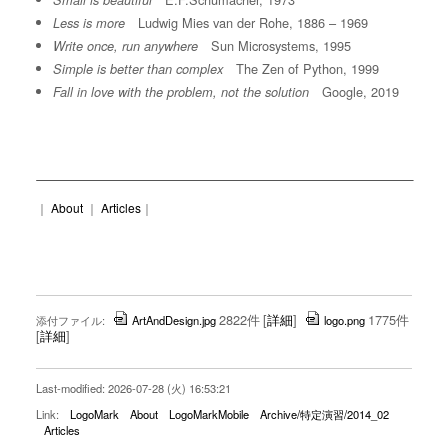
Small is beautiful
Ludwig Mies van der Rohe, 1886 – 1969
Less is more
Sun Microsystems, 1995
Write once, run anywhere
The Zen of Python, 1999
Simple is better than complex
Google, 2019
Fall in love with the problem, not the solution
｜
About
｜
Articles
｜
2822件
[
詳細
]
1775件
添付ファイル:
ArtAndDesign.jpg
logo.png
[
詳細
]
Last-modified: 2026-07-28 (火) 16:53:21
Link:
LogoMark
About
LogoMarkMobile
Archive/特定演習/2014_02
Articles