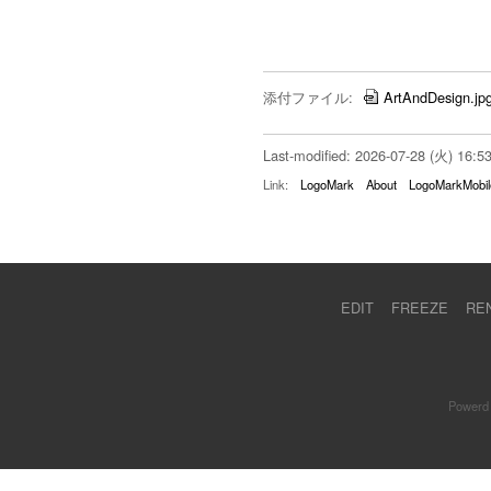
添付ファイル:
ArtAndDesign.jp
Last-modified: 2026-07-28 (火) 16:5
Link:
LogoMark
About
LogoMarkMobil
EDIT
FREEZE
RE
Powerd