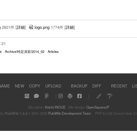
g
2821件
[
詳細
]
logo.png
1774件
[
詳細
]
3:21
e
Archive/特定演習/2014_02
Articles
NAME
NEW
COPY
UPLOAD
BACKUP
DIFF
RECENT
LI
｜
｜
Site admin:
Koichi INOUE
Site design:
OpenSquareJP
 by
PukiWiki 1.5.4
© 2001-2022
PukiWiki Development Team
PHP 8.3.29 Convert time: 0.