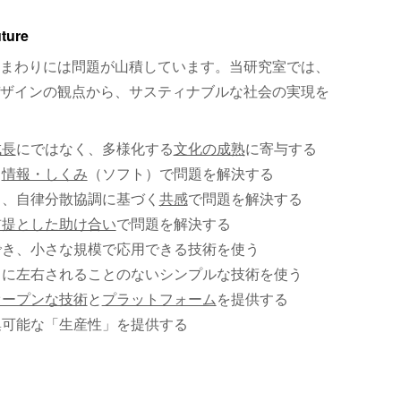
uture
まわりには問題が山積しています。当研究室では、
ザインの観点から、サスティナブルな社会の実現を
成長
にではなく、多様化する
文化の成熟
に寄与する
、
情報・しくみ
（ソフト）で問題を解決する
く、自律分散協調に基づく
共感
で問題を解決する
前提とした助け合い
で問題を解決する
でき、小さな規模で応用できる技術を使う
）に左右されることのないシンプルな技術を使う
オープンな技術
と
プラットフォーム
を提供する
集可能な「生産性」を提供する