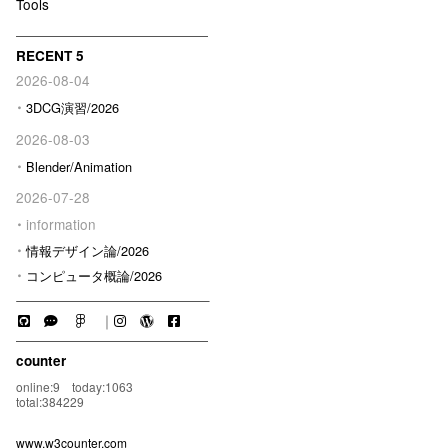
Tools
RECENT 5
2026-08-04
3DCG演習/2026
2026-08-03
Blender/Animation
2026-07-28
information
情報デザイン論/2026
コンピュータ概論/2026
｜
counter
online:9 today:1063
total:384229
www.w3counter.com