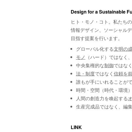
Design for a Sustainable F
ヒト・モノ・コト。私たちの
情報デザイン、ソーシャルデ
目指す提案を行います。
グローバル化する
文明の
モノ
（ハード）ではなく
中央集権的な
制御
ではな
法・制度
ではなく
信頼を
誰もが手にいれることが
時間・空間（時代・環境
人間の創造力を喚起する
生産完成品ではなく、編
LINK