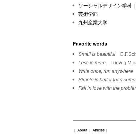
ソーシャルデザイン学科
｜
芸術学部
九州産業大学
Favorite words
Small is beautiful
E.F.Sch
Less is more
Ludwig Mies 
Write once, run anywhere
S
Simple is better than comp
Fall in love with the proble
｜
About
｜
Articles
｜