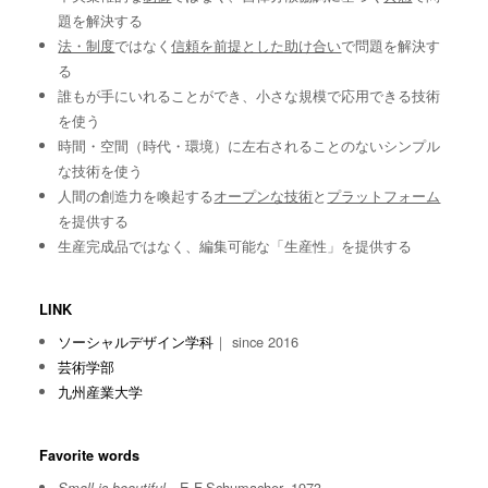
題を解決する
法・制度
ではなく
信頼を前提とした助け合い
で問題を解決す
る
誰もが手にいれることができ、小さな規模で応用できる技術
を使う
時間・空間（時代・環境）に左右されることのないシンプル
な技術を使う
人間の創造力を喚起する
オープンな技術
と
プラットフォーム
を提供する
生産完成品ではなく、編集可能な「生産性」を提供する
LINK
ソーシャルデザイン学科
｜ since 2016
芸術学部
九州産業大学
Favorite words
E.F.Schumacher, 1973