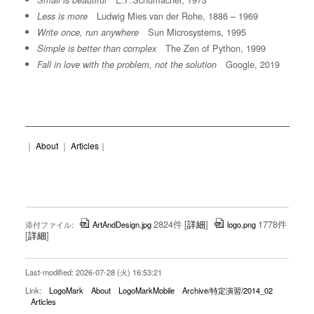
Small is beautiful
Ludwig Mies van der Rohe, 1886 – 1969
Less is more
Sun Microsystems, 1995
Write once, run anywhere
The Zen of Python, 1999
Simple is better than complex
Google, 2019
Fall in love with the problem, not the solution
｜
About
｜
Articles
｜
2824件
[
詳細
]
1778件
添付ファイル:
ArtAndDesign.jpg
logo.png
[
詳細
]
Last-modified: 2026-07-28 (火) 16:53:21
Link:
LogoMark
About
LogoMarkMobile
Archive/特定演習/2014_02
Articles