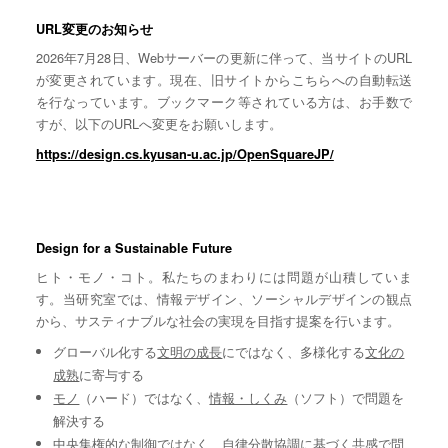
URL変更のお知らせ
2026年7月28日、Webサーバーの更新に伴って、当サイトのURL
が変更されています。現在、旧サイトからこちらへの自動転送
を行なっています。ブックマーク等されている方は、お手数で
すが、以下のURLへ変更をお願いします。
https://design.cs.kyusan-u.ac.jp/OpenSquareJP/
Design for a Sustainable Future
ヒト・モノ・コト。私たちのまわりには問題が山積していま
す。当研究室では、情報デザイン、ソーシャルデザインの観点
から、サスティナブルな社会の実現を目指す提案を行います。
グローバル化する
文明の成長
にではなく、多様化する
文化の
成熟
に寄与する
モノ
（ハード）ではなく、
情報・しくみ
（ソフト）で問題を
解決する
中央集権的な
制御
ではなく、自律分散協調に基づく
共感
で問