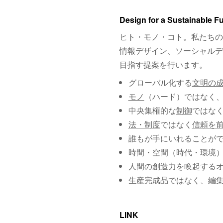
Design for a Sustainable F
ヒト・モノ・コト。私たちの
情報デザイン、ソーシャルデ
目指す提案を行います。
グローバル化する
文明の
モノ
（ハード）ではなく
中央集権的な
制御
ではな
法・制度
ではなく
信頼を
誰もが手にいれることが
時間・空間（時代・環境
人間の創造力を喚起する
生産完成品ではなく、編
LINK