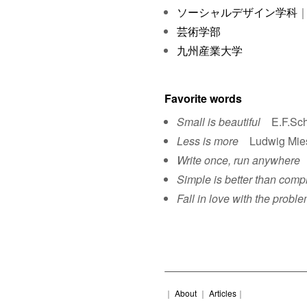
ソーシャルデザイン学科
｜
芸術学部
九州産業大学
Favorite words
Small is beautiful
E.F.Sch
Less is more
Ludwig Mies 
Write once, run anywhere
S
Simple is better than comp
Fall in love with the proble
｜
About
｜
Articles
｜