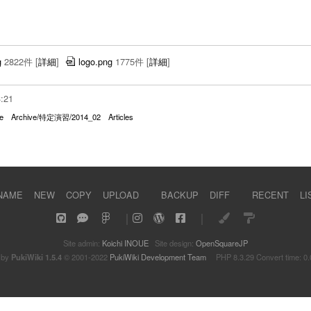
g
2822件
[
詳細
]
logo.png
1775件
[
詳細
]
3:21
e
Archive/特定演習/2014_02
Articles
NAME
NEW
COPY
UPLOAD
BACKUP
DIFF
RECENT
LI
｜
｜
Site admin:
Koichi INOUE
Site design:
OpenSquareJP
 by
PukiWiki 1.5.4
© 2001-2022
PukiWiki Development Team
PHP 8.3.29 Convert time: 0.