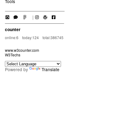
Tools
｜
counter
online:6 today:124 total:386745
www.w3counter.com
W3Techs
Powered by
Translate