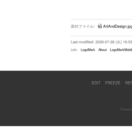
添付ファイル:
ArtAndDesign.jp
Last-modified: 2026-07-28 (火) 16:5
Link:
LogoMark
About
LogoMarkMobil
EDIT
FREEZE
RE
Powerd