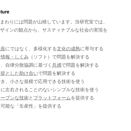
uture
まわりには問題が山積しています。当研究室では、
ザインの観点から、サスティナブルな社会の実現を
成長
にではなく、多様化する
文化の成熟
に寄与する
、
情報・しくみ
（ソフト）で問題を解決する
く、自律分散協調に基づく
共感
で問題を解決する
前提とした助け合い
で問題を解決する
でき、小さな規模で応用できる技術を使う
）に左右されることのないシンプルな技術を使う
オープンな技術
と
プラットフォーム
を提供する
集可能な「生産性」を提供する