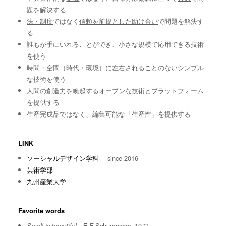
題を解決する
法・制度
ではなく
信頼を前提とした助け合い
で問題を解決す
る
誰もが手にいれることができ、小さな規模で応用できる技術
を使う
時間・空間（時代・環境）に左右されることのないシンプル
な技術を使う
人間の創造力を喚起する
オープンな技術
と
プラットフォーム
を提供する
生産完成品ではなく、編集可能な「生産性」を提供する
LINK
ソーシャルデザイン学科
｜ since 2016
芸術学部
九州産業大学
Favorite words
E.F.Schumacher, 1973