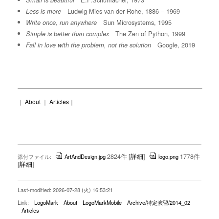
Small is beautiful
Ludwig Mies van der Rohe, 1886 – 1969
Less is more
Sun Microsystems, 1995
Write once, run anywhere
The Zen of Python, 1999
Simple is better than complex
Google, 2019
Fall in love with the problem, not the solution
｜
About
｜
Articles
｜
2824件
[
詳細
]
1778件
添付ファイル:
ArtAndDesign.jpg
logo.png
[
詳細
]
Last-modified: 2026-07-28 (火) 16:53:21
Link:
LogoMark
About
LogoMarkMobile
Archive/特定演習/2014_02
Articles