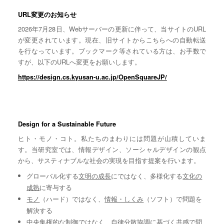
URL変更のお知らせ
2026年7月28日、Webサーバーの更新に伴って、当サイトのURL
が変更されています。現在、旧サイトからこちらへの自動転送
を行なっています。ブックマーク等されている方は、お手数で
すが、以下のURLへ変更をお願いします。
https://design.cs.kyusan-u.ac.jp/OpenSquareJP/
Design for a Sustainable Future
ヒト・モノ・コト。私たちのまわりには問題が山積していま
す。当研究室では、情報デザイン、ソーシャルデザインの観点
から、サスティナブルな社会の実現を目指す提案を行います。
グローバル化する
文明の成長
にではなく、多様化する
文化の
成熟
に寄与する
モノ
（ハード）ではなく、
情報・しくみ
（ソフト）で問題を
解決する
中央集権的な
制御
ではなく、自律分散協調に基づく
共感
で問