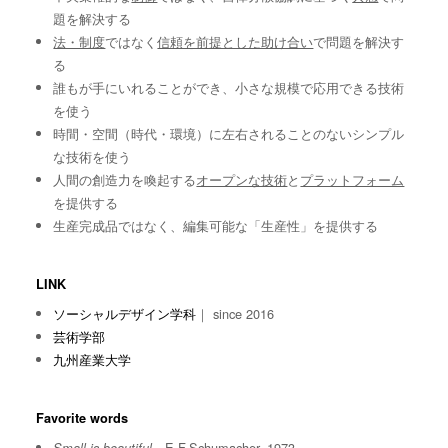
題を解決する
法・制度
ではなく
信頼を前提とした助け合い
で問題を解決す
る
誰もが手にいれることができ、小さな規模で応用できる技術
を使う
時間・空間（時代・環境）に左右されることのないシンプル
な技術を使う
人間の創造力を喚起する
オープンな技術
と
プラットフォーム
を提供する
生産完成品ではなく、編集可能な「生産性」を提供する
LINK
ソーシャルデザイン学科
｜ since 2016
芸術学部
九州産業大学
Favorite words
E.F.Schumacher, 1973