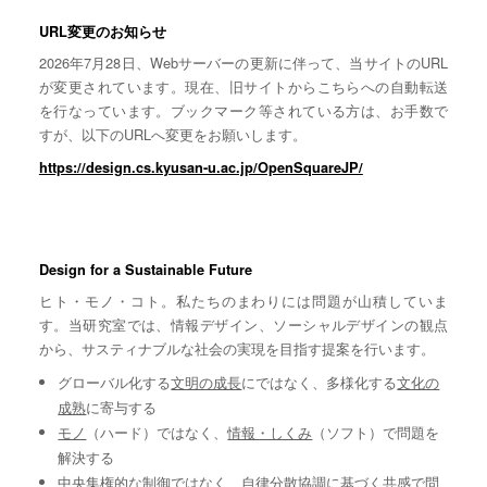
URL変更のお知らせ
2026年7月28日、Webサーバーの更新に伴って、当サイトのURL
が変更されています。現在、旧サイトからこちらへの自動転送
を行なっています。ブックマーク等されている方は、お手数で
すが、以下のURLへ変更をお願いします。
https://design.cs.kyusan-u.ac.jp/OpenSquareJP/
Design for a Sustainable Future
ヒト・モノ・コト。私たちのまわりには問題が山積していま
す。当研究室では、情報デザイン、ソーシャルデザインの観点
から、サスティナブルな社会の実現を目指す提案を行います。
グローバル化する
文明の成長
にではなく、多様化する
文化の
成熟
に寄与する
モノ
（ハード）ではなく、
情報・しくみ
（ソフト）で問題を
解決する
中央集権的な
制御
ではなく、自律分散協調に基づく
共感
で問