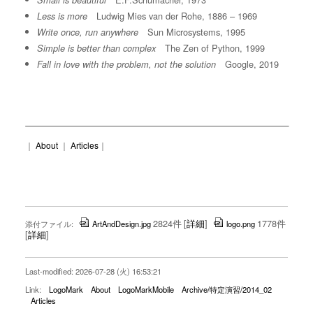
Small is beautiful
Ludwig Mies van der Rohe, 1886 – 1969
Less is more
Sun Microsystems, 1995
Write once, run anywhere
The Zen of Python, 1999
Simple is better than complex
Google, 2019
Fall in love with the problem, not the solution
｜
About
｜
Articles
｜
2824件
[
詳細
]
1778件
添付ファイル:
ArtAndDesign.jpg
logo.png
[
詳細
]
Last-modified: 2026-07-28 (火) 16:53:21
Link:
LogoMark
About
LogoMarkMobile
Archive/特定演習/2014_02
Articles