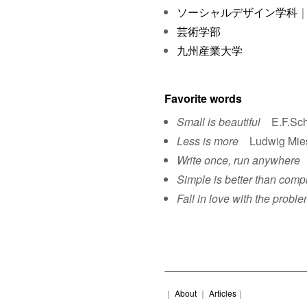
ソーシャルデザイン学科
｜
芸術学部
九州産業大学
Favorite words
Small is beautiful
E.F.Sch
Less is more
Ludwig Mies 
Write once, run anywhere
S
Simple is better than comp
Fall in love with the proble
｜
About
｜
Articles
｜