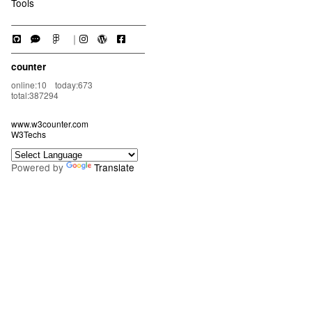
Tools
｜
counter
online:10 today:673
total:387294
www.w3counter.com
W3Techs
Powered by
Translate