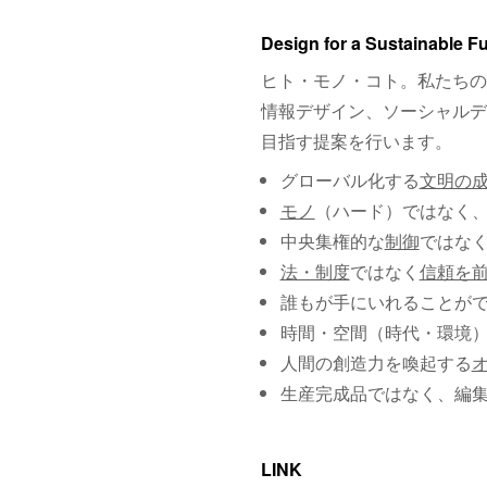
Design for a Sustainable F
ヒト・モノ・コト。私たちの
情報デザイン、ソーシャルデ
目指す提案を行います。
グローバル化する
文明の
モノ
（ハード）ではなく
中央集権的な
制御
ではな
法・制度
ではなく
信頼を
誰もが手にいれることが
時間・空間（時代・環境
人間の創造力を喚起する
生産完成品ではなく、編
LINK