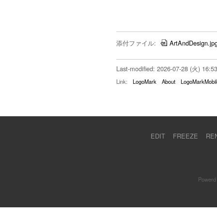
添付ファイル:
ArtAndDesign.jp
Last-modified: 2026-07-28 (火) 16:5
Link:
LogoMark
About
LogoMarkMobil
EDIT
FREEZE
RE
Powerd