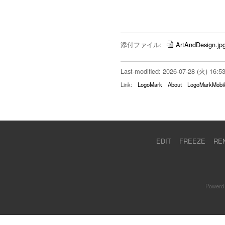
添付ファイル:
ArtAndDesign.jp
Last-modified: 2026-07-28 (火) 16:5
Link:
LogoMark
About
LogoMarkMobil
EDIT
FREEZE
RE
Powerd