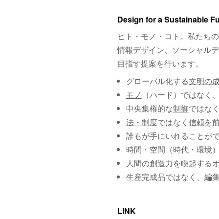
Design for a Sustainable F
ヒト・モノ・コト。私たちの
情報デザイン、ソーシャルデ
目指す提案を行います。
グローバル化する
文明の
モノ
（ハード）ではなく
中央集権的な
制御
ではな
法・制度
ではなく
信頼を
誰もが手にいれることが
時間・空間（時代・環境
人間の創造力を喚起する
生産完成品ではなく、編
LINK