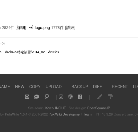
g
2824件
[
詳細
]
logo.png
1778件
[
詳細
]
3:21
e
Archive/特定演習/2014_02
Articles
NAME
NEW
COPY
UPLOAD
BACKUP
DIFF
RECENT
LI
｜
｜
Site admin:
Koichi INOUE
Site design:
OpenSquareJP
 by
PukiWiki 1.5.4
© 2001-2022
PukiWiki Development Team
PHP 8.3.29 Convert time: 0.