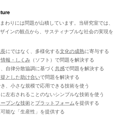
uture
まわりには問題が山積しています。当研究室では、
ザインの観点から、サスティナブルな社会の実現を
成長
にではなく、多様化する
文化の成熟
に寄与する
、
情報・しくみ
（ソフト）で問題を解決する
く、自律分散協調に基づく
共感
で問題を解決する
前提とした助け合い
で問題を解決する
でき、小さな規模で応用できる技術を使う
）に左右されることのないシンプルな技術を使う
オープンな技術
と
プラットフォーム
を提供する
集可能な「生産性」を提供する