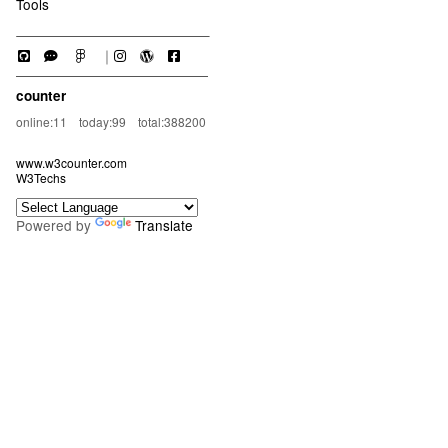
Tools
｜
counter
online:11 today:99 total:388200
www.w3counter.com
W3Techs
Powered by
Translate