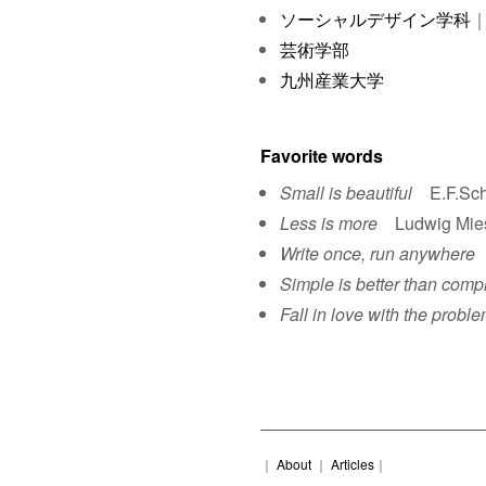
ソーシャルデザイン学科
｜
芸術学部
九州産業大学
Favorite words
Small is beautiful
E.F.Sch
Less is more
Ludwig Mies 
Write once, run anywhere
S
Simple is better than comp
Fall in love with the proble
｜
About
｜
Articles
｜