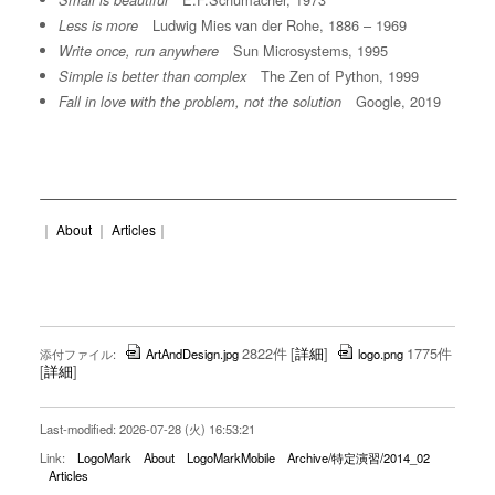
Small is beautiful
Ludwig Mies van der Rohe, 1886 – 1969
Less is more
Sun Microsystems, 1995
Write once, run anywhere
The Zen of Python, 1999
Simple is better than complex
Google, 2019
Fall in love with the problem, not the solution
｜
About
｜
Articles
｜
2822件
[
詳細
]
1775件
添付ファイル:
ArtAndDesign.jpg
logo.png
[
詳細
]
Last-modified: 2026-07-28 (火) 16:53:21
Link:
LogoMark
About
LogoMarkMobile
Archive/特定演習/2014_02
Articles