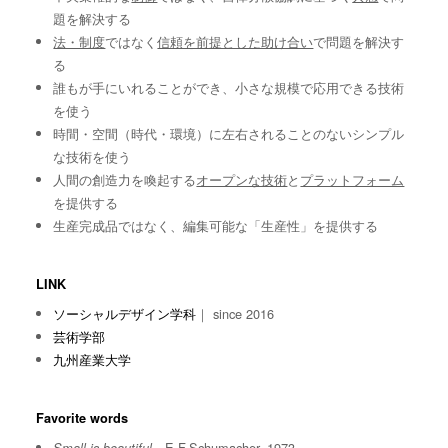
題を解決する
法・制度
ではなく
信頼を前提とした助け合い
で問題を解決す
る
誰もが手にいれることができ、小さな規模で応用できる技術
を使う
時間・空間（時代・環境）に左右されることのないシンプル
な技術を使う
人間の創造力を喚起する
オープンな技術
と
プラットフォーム
を提供する
生産完成品ではなく、編集可能な「生産性」を提供する
LINK
ソーシャルデザイン学科
｜ since 2016
芸術学部
九州産業大学
Favorite words
E.F.Schumacher, 1973