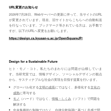
URL変更のお知らせ
2026年7月28日、Webサーバーの更新に伴って、当サイトのURL
が変更されています。現在、旧サイトからこちらへの自動転送
を行なっています。ブックマーク等されている方は、お手数で
すが、以下のURLへ変更をお願いします。
https://design.cs.kyusan-u.ac.jp/OpenSquareJP/
Design for a Sustainable Future
ヒト・モノ・コト。私たちのまわりには問題が山積していま
す。当研究室では、情報デザイン、ソーシャルデザインの観点
から、サスティナブルな社会の実現を目指す提案を行います。
グローバル化する
文明の成長
にではなく、多様化する
文化の
成熟
に寄与する
モノ
（ハード）ではなく、
情報・しくみ
（ソフト）で問題を
解決する
中央集権的な
制御
ではなく、自律分散協調に基づく
共感
で問