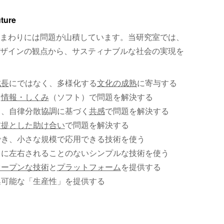
uture
まわりには問題が山積しています。当研究室では、
ザインの観点から、サスティナブルな社会の実現を
成長
にではなく、多様化する
文化の成熟
に寄与する
、
情報・しくみ
（ソフト）で問題を解決する
く、自律分散協調に基づく
共感
で問題を解決する
前提とした助け合い
で問題を解決する
でき、小さな規模で応用できる技術を使う
）に左右されることのないシンプルな技術を使う
オープンな技術
と
プラットフォーム
を提供する
集可能な「生産性」を提供する