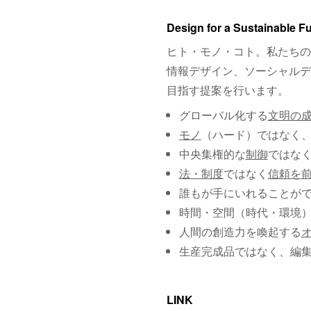
Design for a Sustainable F
ヒト・モノ・コト。私たちの
情報デザイン、ソーシャルデ
目指す提案を行います。
グローバル化する
文明の
モノ
（ハード）ではなく
中央集権的な
制御
ではな
法・制度
ではなく
信頼を
誰もが手にいれることが
時間・空間（時代・環境
人間の創造力を喚起する
生産完成品ではなく、編
LINK