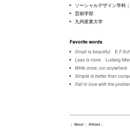
ソーシャルデザイン学科
｜
芸術学部
九州産業大学
Favorite words
Small is beautiful
E.F.Sch
Less is more
Ludwig Mies 
Write once, run anywhere
S
Simple is better than comp
Fall in love with the proble
｜
About
｜
Articles
｜