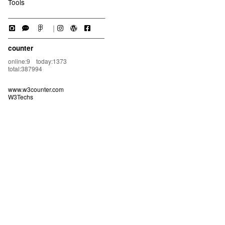
Tools
｜
counter
online:9 today:1373
total:387994
www.w3counter.com
W3Techs