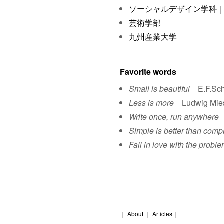
ソーシャルデザイン学科
｜
芸術学部
九州産業大学
Favorite words
Small is beautiful
E.F.Sch
Less is more
Ludwig Mies 
Write once, run anywhere
S
Simple is better than comp
Fall in love with the proble
｜
About
｜
Articles
｜