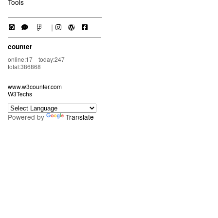
Tools
｜
counter
online:17 today:247
total:386868
www.w3counter.com
W3Techs
Powered by
Translate