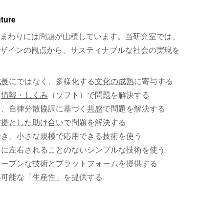
uture
まわりには問題が山積しています。当研究室では、
ザインの観点から、サスティナブルな社会の実現を
成長
にではなく、多様化する
文化の成熟
に寄与する
、
情報・しくみ
（ソフト）で問題を解決する
く、自律分散協調に基づく
共感
で問題を解決する
前提とした助け合い
で問題を解決する
でき、小さな規模で応用できる技術を使う
）に左右されることのないシンプルな技術を使う
オープンな技術
と
プラットフォーム
を提供する
集可能な「生産性」を提供する