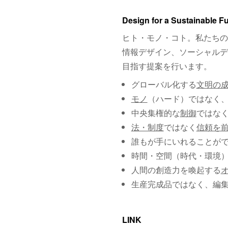
Design for a Sustainable F
ヒト・モノ・コト。私たちの
情報デザイン、ソーシャルデ
目指す提案を行います。
グローバル化する
文明の
モノ
（ハード）ではなく
中央集権的な
制御
ではな
法・制度
ではなく
信頼を
誰もが手にいれることが
時間・空間（時代・環境
人間の創造力を喚起する
生産完成品ではなく、編
LINK