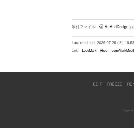
添付ファイル:
ArtAndDesign.jp
Last-modified: 2026-07-28 (火) 16:5
Link:
LogoMark
About
LogoMarkMobil
EDIT
FREEZE
RE
Powerd