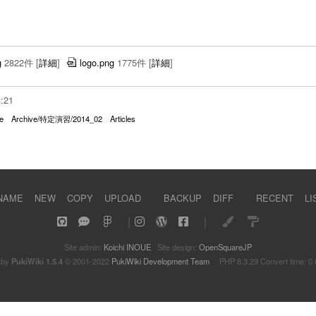
g
2822件
[
詳細
]
logo.png
1775件
[
詳細
]
3:21
e
Archive/特定演習/2014_02
Articles
NAME
NEW
COPY
UPLOAD
BACKUP
DIFF
RECENT
LI
｜
｜
Site admin:
Koichi INOUE
Site design:
OpenSquareJP
 by
PukiWiki 1.5.4
© 2001-2022
PukiWiki Development Team
PHP 8.3.29 Convert time: 0.