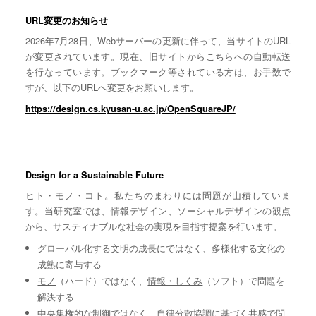
URL変更のお知らせ
2026年7月28日、Webサーバーの更新に伴って、当サイトのURL
が変更されています。現在、旧サイトからこちらへの自動転送
を行なっています。ブックマーク等されている方は、お手数で
すが、以下のURLへ変更をお願いします。
https://design.cs.kyusan-u.ac.jp/OpenSquareJP/
Design for a Sustainable Future
ヒト・モノ・コト。私たちのまわりには問題が山積していま
す。当研究室では、情報デザイン、ソーシャルデザインの観点
から、サスティナブルな社会の実現を目指す提案を行います。
グローバル化する
文明の成長
にではなく、多様化する
文化の
成熟
に寄与する
モノ
（ハード）ではなく、
情報・しくみ
（ソフト）で問題を
解決する
中央集権的な
制御
ではなく、自律分散協調に基づく
共感
で問