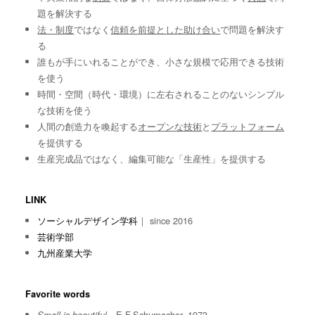
題を解決する
法・制度
ではなく
信頼を前提とした助け合い
で問題を解決す
る
誰もが手にいれることができ、小さな規模で応用できる技術
を使う
時間・空間（時代・環境）に左右されることのないシンプル
な技術を使う
人間の創造力を喚起する
オープンな技術
と
プラットフォーム
を提供する
生産完成品ではなく、編集可能な「生産性」を提供する
LINK
ソーシャルデザイン学科
｜ since 2016
芸術学部
九州産業大学
Favorite words
E.F.Schumacher, 1973