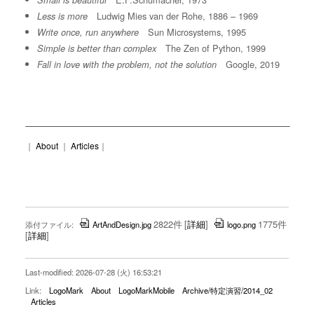
Small is beautiful
Ludwig Mies van der Rohe, 1886 – 1969
Less is more
Sun Microsystems, 1995
Write once, run anywhere
The Zen of Python, 1999
Simple is better than complex
Google, 2019
Fall in love with the problem, not the solution
｜
About
｜
Articles
｜
2822件
[
詳細
]
1775件
添付ファイル:
ArtAndDesign.jpg
logo.png
[
詳細
]
Last-modified: 2026-07-28 (火) 16:53:21
Link:
LogoMark
About
LogoMarkMobile
Archive/特定演習/2014_02
Articles