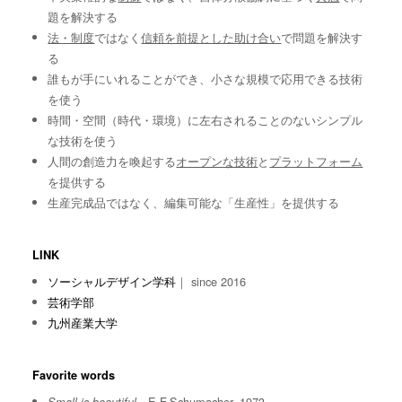
題を解決する
法・制度
ではなく
信頼を前提とした助け合い
で問題を解決す
る
誰もが手にいれることができ、小さな規模で応用できる技術
を使う
時間・空間（時代・環境）に左右されることのないシンプル
な技術を使う
人間の創造力を喚起する
オープンな技術
と
プラットフォーム
を提供する
生産完成品ではなく、編集可能な「生産性」を提供する
LINK
ソーシャルデザイン学科
｜ since 2016
芸術学部
九州産業大学
Favorite words
E.F.Schumacher, 1973