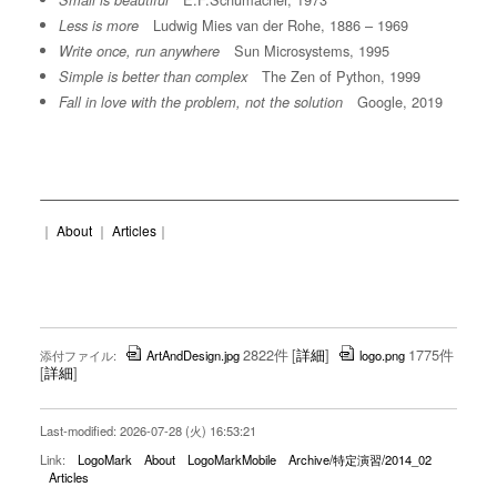
Small is beautiful
Ludwig Mies van der Rohe, 1886 – 1969
Less is more
Sun Microsystems, 1995
Write once, run anywhere
The Zen of Python, 1999
Simple is better than complex
Google, 2019
Fall in love with the problem, not the solution
｜
About
｜
Articles
｜
2822件
[
詳細
]
1775件
添付ファイル:
ArtAndDesign.jpg
logo.png
[
詳細
]
Last-modified: 2026-07-28 (火) 16:53:21
Link:
LogoMark
About
LogoMarkMobile
Archive/特定演習/2014_02
Articles