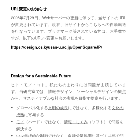
URL変更のお知らせ
2026年7月28日、Webサーバーの更新に伴って、当サイトのURL
が変更されています。現在、旧サイトからこちらへの自動転送
を行なっています。ブックマーク等されている方は、お手数で
すが、以下のURLへ変更をお願いします。
https://design.cs.kyusan-u.ac.jp/OpenSquareJP/
Design for a Sustainable Future
ヒト・モノ・コト。私たちのまわりには問題が山積していま
す。当研究室では、情報デザイン、ソーシャルデザインの観点
から、サスティナブルな社会の実現を目指す提案を行います。
グローバル化する
文明の成長
にではなく、多様化する
文化の
成熟
に寄与する
モノ
（ハード）ではなく、
情報・しくみ
（ソフト）で問題を
解決する
中央集権的な
制御
ではなく、自律分散協調に基づく
共感
で問