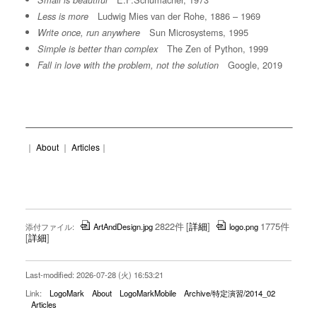
Small is beautiful
Ludwig Mies van der Rohe, 1886 – 1969
Less is more
Sun Microsystems, 1995
Write once, run anywhere
The Zen of Python, 1999
Simple is better than complex
Google, 2019
Fall in love with the problem, not the solution
｜
About
｜
Articles
｜
2822件
[
詳細
]
1775件
添付ファイル:
ArtAndDesign.jpg
logo.png
[
詳細
]
Last-modified: 2026-07-28 (火) 16:53:21
Link:
LogoMark
About
LogoMarkMobile
Archive/特定演習/2014_02
Articles