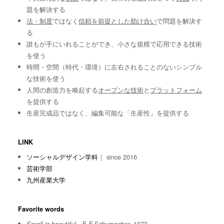
題を解決する
法・制度
ではなく
信頼を前提とした助け合い
で問題を解決す
る
誰もが手にいれることができ、小さな規模で応用できる技術
を使う
時間・空間（時代・環境）に左右されることのないシンプル
な技術を使う
人間の創造力を喚起する
オープンな技術
と
プラットフォーム
を提供する
生産完成品ではなく、編集可能な「生産性」を提供する
LINK
ソーシャルデザイン学科
｜ since 2016
芸術学部
九州産業大学
Favorite words
E.F.Schumacher, 1973