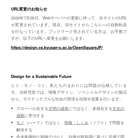
URL変更のお知らせ
2026年7月28日、Webサーバーの更新に伴って、当サイトのURL
が変更されています。現在、旧サイトからこちらへの自動転送
を行なっています。ブックマーク等されている方は、お手数で
すが、以下のURLへ変更をお願いします。
https://design.cs.kyusan-u.ac.jp/OpenSquareJP/
Design for a Sustainable Future
ヒト・モノ・コト。私たちのまわりには問題が山積していま
す。当研究室では、情報デザイン、ソーシャルデザインの観点
から、サスティナブルな社会の実現を目指す提案を行います。
グローバル化する
文明の成長
にではなく、多様化する
文化の
成熟
に寄与する
モノ
（ハード）ではなく、
情報・しくみ
（ソフト）で問題を
解決する
中央集権的な
制御
ではなく、自律分散協調に基づく
共感
で問