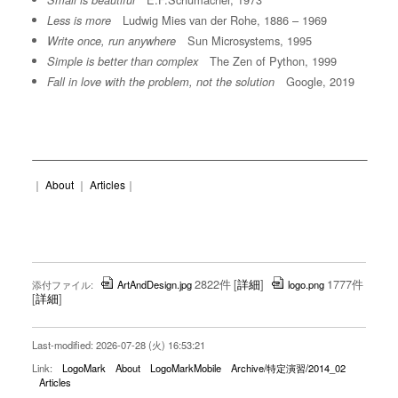
Small is beautiful
Ludwig Mies van der Rohe, 1886 – 1969
Less is more
Sun Microsystems, 1995
Write once, run anywhere
The Zen of Python, 1999
Simple is better than complex
Google, 2019
Fall in love with the problem, not the solution
｜
About
｜
Articles
｜
2822件
[
詳細
]
1777件
添付ファイル:
ArtAndDesign.jpg
logo.png
[
詳細
]
Last-modified: 2026-07-28 (火) 16:53:21
Link:
LogoMark
About
LogoMarkMobile
Archive/特定演習/2014_02
Articles