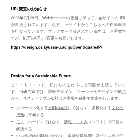
URL変更のお知らせ
2026年7月28日、Webサーバーの更新に伴って、当サイトのURL
が変更されています。現在、旧サイトからこちらへの自動転送
を行なっています。ブックマーク等されている方は、お手数で
すが、以下のURLへ変更をお願いします。
https://design.cs.kyusan-u.ac.jp/OpenSquareJP/
Design for a Sustainable Future
ヒト・モノ・コト。私たちのまわりには問題が山積していま
す。当研究室では、情報デザイン、ソーシャルデザインの観点
から、サスティナブルな社会の実現を目指す提案を行います。
グローバル化する
文明の成長
にではなく、多様化する
文化の
成熟
に寄与する
モノ
（ハード）ではなく、
情報・しくみ
（ソフト）で問題を
解決する
中央集権的な
制御
ではなく、自律分散協調に基づく
共感
で問