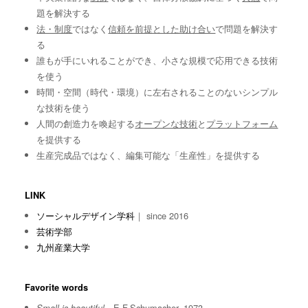
題を解決する
法・制度
ではなく
信頼を前提とした助け合い
で問題を解決す
る
誰もが手にいれることができ、小さな規模で応用できる技術
を使う
時間・空間（時代・環境）に左右されることのないシンプル
な技術を使う
人間の創造力を喚起する
オープンな技術
と
プラットフォーム
を提供する
生産完成品ではなく、編集可能な「生産性」を提供する
LINK
ソーシャルデザイン学科
｜ since 2016
芸術学部
九州産業大学
Favorite words
E.F.Schumacher, 1973