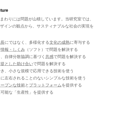
uture
まわりには問題が山積しています。当研究室では、
ザインの観点から、サスティナブルな社会の実現を
成長
にではなく、多様化する
文化の成熟
に寄与する
、
情報・しくみ
（ソフト）で問題を解決する
く、自律分散協調に基づく
共感
で問題を解決する
前提とした助け合い
で問題を解決する
でき、小さな規模で応用できる技術を使う
）に左右されることのないシンプルな技術を使う
オープンな技術
と
プラットフォーム
を提供する
集可能な「生産性」を提供する