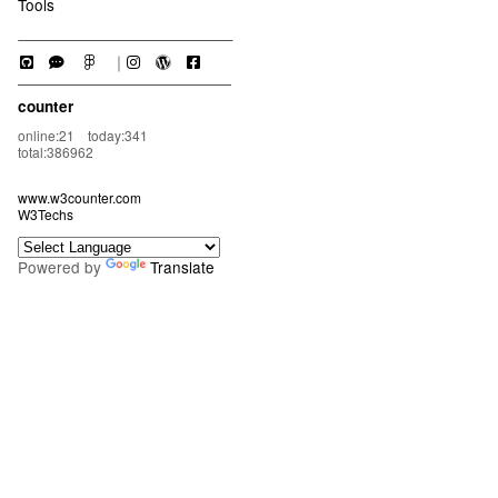
Tools
｜
counter
online:21 today:341
total:386962
www.w3counter.com
W3Techs
Powered by
Translate