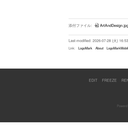
添付ファイル:
ArtAndDesign.jp
Last-modified: 2026-07-28 (火) 16:5
Link:
LogoMark
About
LogoMarkMobil
EDIT
FREEZE
RE
Powerd