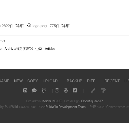
g
2822件
[
詳細
]
logo.png
1775件
[
詳細
]
3:21
e
Archive/特定演習/2014_02
Articles
NAME
NEW
COPY
UPLOAD
BACKUP
DIFF
RECENT
LI
｜
｜
Site admin:
Koichi INOUE
Site design:
OpenSquareJP
 by
PukiWiki 1.5.4
© 2001-2022
PukiWiki Development Team
PHP 8.3.29 Convert time: 0.