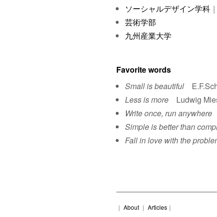
ソーシャルデザイン学科
｜
芸術学部
九州産業大学
Favorite words
Small is beautiful
E.F.Sch
Less is more
Ludwig Mies 
Write once, run anywhere
S
Simple is better than comp
Fall in love with the proble
｜
About
｜
Articles
｜