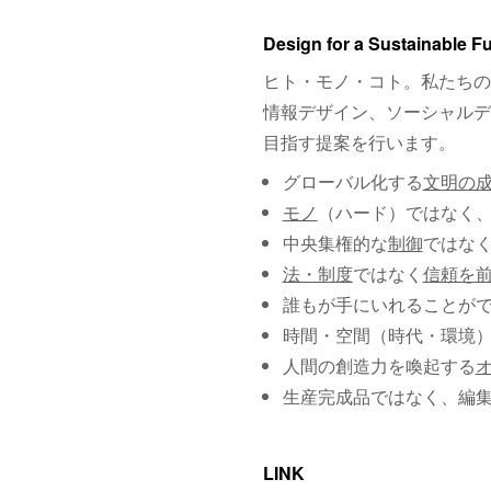
Design for a Sustainable F
ヒト・モノ・コト。私たちの
情報デザイン、ソーシャルデ
目指す提案を行います。
グローバル化する
文明の
モノ
（ハード）ではなく
中央集権的な
制御
ではな
法・制度
ではなく
信頼を
誰もが手にいれることが
時間・空間（時代・環境
人間の創造力を喚起する
生産完成品ではなく、編
LINK