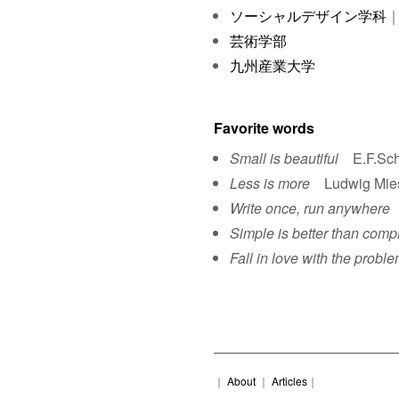
ソーシャルデザイン学科
｜
芸術学部
九州産業大学
Favorite words
Small is beautiful
E.F.Sch
Less is more
Ludwig Mies 
Write once, run anywhere
S
Simple is better than comp
Fall in love with the proble
｜
About
｜
Articles
｜