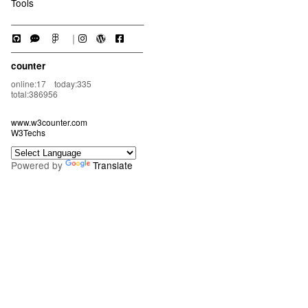
Tools
｜
counter
online:17 today:335
total:386956
www.w3counter.com
W3Techs
Powered by
Translate