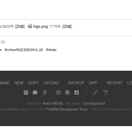
g
2822件
[
詳細
]
logo.png
1775件
[
詳細
]
3:21
e
Archive/特定演習/2014_02
Articles
NAME
NEW
COPY
UPLOAD
BACKUP
DIFF
RECENT
LI
｜
｜
Site admin:
Koichi INOUE
Site design:
OpenSquareJP
 by
PukiWiki 1.5.4
© 2001-2022
PukiWiki Development Team
PHP 8.3.29 Convert time: 0.