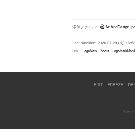
添付ファイル:
ArtAndDesign.jp
Last-modified: 2026-07-28 (火) 16:5
Link:
LogoMark
About
LogoMarkMobil
EDIT
FREEZE
RE
Powerd