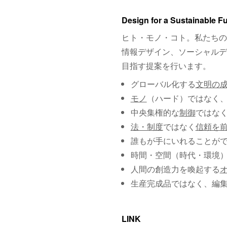
Design for a Sustainable F
ヒト・モノ・コト。私たちの
情報デザイン、ソーシャルデ
目指す提案を行います。
グローバル化する
文明の
モノ
（ハード）ではなく
中央集権的な
制御
ではな
法・制度
ではなく
信頼を
誰もが手にいれることが
時間・空間（時代・環境
人間の創造力を喚起する
生産完成品ではなく、編
LINK