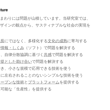
uture
まわりには問題が山積しています。当研究室では、
ザインの観点から、サスティナブルな社会の実現を
成長
にではなく、多様化する
文化の成熟
に寄与する
、
情報・しくみ
（ソフト）で問題を解決する
く、自律分散協調に基づく
共感
で問題を解決する
前提とした助け合い
で問題を解決する
でき、小さな規模で応用できる技術を使う
）に左右されることのないシンプルな技術を使う
オープンな技術
と
プラットフォーム
を提供する
集可能な「生産性」を提供する