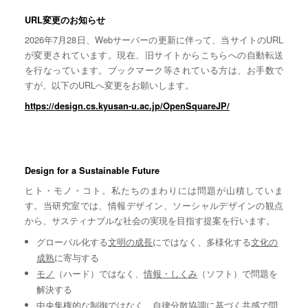
URL変更のお知らせ
2026年7月28日、Webサーバーの更新に伴って、当サイトのURL
が変更されています。現在、旧サイトからこちらへの自動転送
を行なっています。ブックマーク等されている方は、お手数で
すが、以下のURLへ変更をお願いします。
https://design.cs.kyusan-u.ac.jp/OpenSquareJP/
Design for a Sustainable Future
ヒト・モノ・コト。私たちのまわりには問題が山積していま
す。当研究室では、情報デザイン、ソーシャルデザインの観点
から、サスティナブルな社会の実現を目指す提案を行います。
グローバル化する
文明の成長
にではなく、多様化する
文化の
成熟
に寄与する
モノ
（ハード）ではなく、
情報・しくみ
（ソフト）で問題を
解決する
中央集権的な
制御
ではなく、自律分散協調に基づく
共感
で問