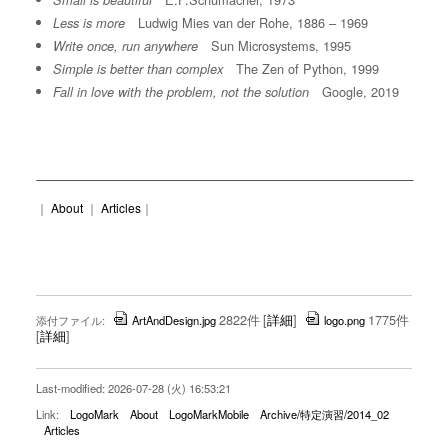
Small is beautiful
Ludwig Mies van der Rohe, 1886 – 1969
Less is more
Sun Microsystems, 1995
Write once, run anywhere
The Zen of Python, 1999
Simple is better than complex
Google, 2019
Fall in love with the problem, not the solution
｜
About
｜
Articles
｜
2822件
[
詳細
]
1775件
添付ファイル:
ArtAndDesign.jpg
logo.png
[
詳細
]
Last-modified: 2026-07-28 (火) 16:53:21
Link:
LogoMark
About
LogoMarkMobile
Archive/特定演習/2014_02
Articles