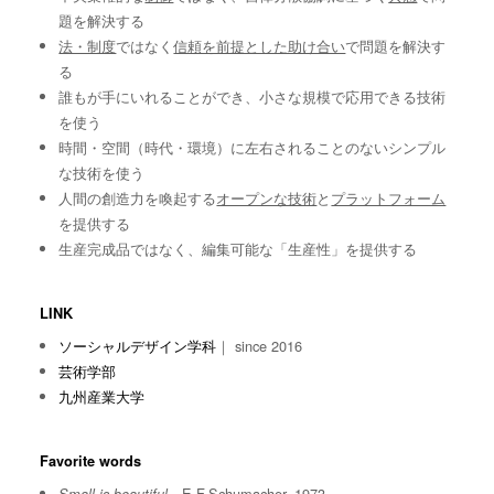
題を解決する
法・制度
ではなく
信頼を前提とした助け合い
で問題を解決す
る
誰もが手にいれることができ、小さな規模で応用できる技術
を使う
時間・空間（時代・環境）に左右されることのないシンプル
な技術を使う
人間の創造力を喚起する
オープンな技術
と
プラットフォーム
を提供する
生産完成品ではなく、編集可能な「生産性」を提供する
LINK
ソーシャルデザイン学科
｜ since 2016
芸術学部
九州産業大学
Favorite words
E.F.Schumacher, 1973