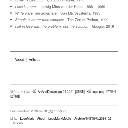
Small is beautiful
Ludwig Mies van der Rohe, 1886 – 1969
Less is more
Sun Microsystems, 1995
Write once, run anywhere
The Zen of Python, 1999
Simple is better than complex
Google, 2019
Fall in love with the problem, not the solution
｜
About
｜
Articles
｜
2822件
[
詳細
]
1775件
添付ファイル:
ArtAndDesign.jpg
logo.png
[
詳細
]
Last-modified: 2026-07-28 (火) 16:53:21
Link:
LogoMark
About
LogoMarkMobile
Archive/特定演習/2014_02
Articles