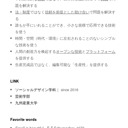
題を解決する
法・制度
ではなく
信頼を前提とした助け合い
で問題を解決す
る
誰もが手にいれることができ、小さな規模で応用できる技術
を使う
時間・空間（時代・環境）に左右されることのないシンプル
な技術を使う
人間の創造力を喚起する
オープンな技術
と
プラットフォーム
を提供する
生産完成品ではなく、編集可能な「生産性」を提供する
LINK
ソーシャルデザイン学科
｜ since 2016
芸術学部
九州産業大学
Favorite words
E.F.Schumacher, 1973