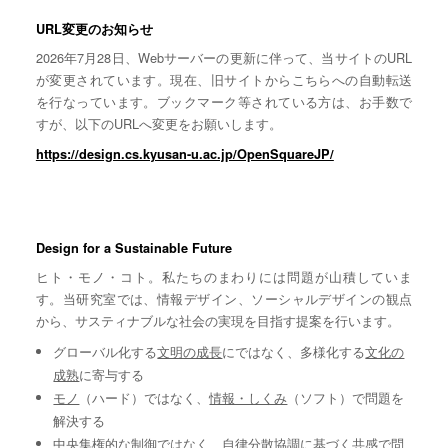
URL変更のお知らせ
2026年7月28日、Webサーバーの更新に伴って、当サイトのURL
が変更されています。現在、旧サイトからこちらへの自動転送
を行なっています。ブックマーク等されている方は、お手数で
すが、以下のURLへ変更をお願いします。
https://design.cs.kyusan-u.ac.jp/OpenSquareJP/
Design for a Sustainable Future
ヒト・モノ・コト。私たちのまわりには問題が山積していま
す。当研究室では、情報デザイン、ソーシャルデザインの観点
から、サスティナブルな社会の実現を目指す提案を行います。
グローバル化する
文明の成長
にではなく、多様化する
文化の
成熟
に寄与する
モノ
（ハード）ではなく、
情報・しくみ
（ソフト）で問題を
解決する
中央集権的な
制御
ではなく、自律分散協調に基づく
共感
で問