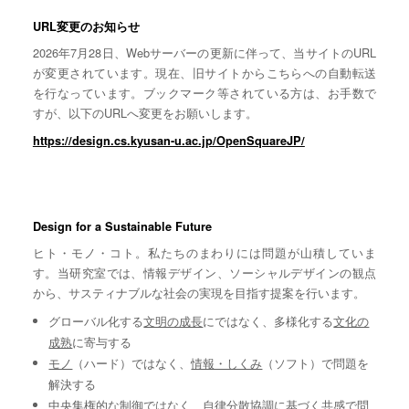
URL変更のお知らせ
2026年7月28日、Webサーバーの更新に伴って、当サイトのURL
が変更されています。現在、旧サイトからこちらへの自動転送
を行なっています。ブックマーク等されている方は、お手数で
すが、以下のURLへ変更をお願いします。
https://design.cs.kyusan-u.ac.jp/OpenSquareJP/
Design for a Sustainable Future
ヒト・モノ・コト。私たちのまわりには問題が山積していま
す。当研究室では、情報デザイン、ソーシャルデザインの観点
から、サスティナブルな社会の実現を目指す提案を行います。
グローバル化する
文明の成長
にではなく、多様化する
文化の
成熟
に寄与する
モノ
（ハード）ではなく、
情報・しくみ
（ソフト）で問題を
解決する
中央集権的な
制御
ではなく、自律分散協調に基づく
共感
で問