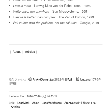
Small is beautiful
Ludwig Mies van der Rohe, 1886 – 1969
Less is more
Sun Microsystems, 1995
Write once, run anywhere
The Zen of Python, 1999
Simple is better than complex
Google, 2019
Fall in love with the problem, not the solution
｜
About
｜
Articles
｜
2822件
[
詳細
]
1775件
添付ファイル:
ArtAndDesign.jpg
logo.png
[
詳細
]
Last-modified: 2026-07-28 (火) 16:53:21
Link:
LogoMark
About
LogoMarkMobile
Archive/特定演習/2014_02
Articles