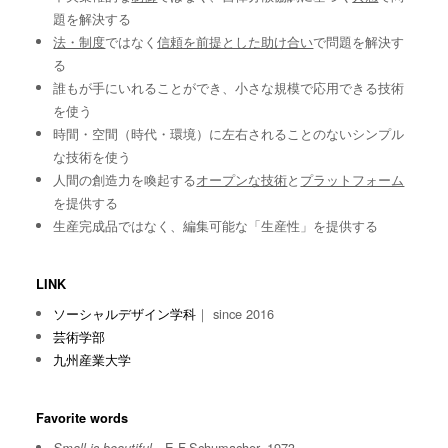
題を解決する
法・制度
ではなく
信頼を前提とした助け合い
で問題を解決す
る
誰もが手にいれることができ、小さな規模で応用できる技術
を使う
時間・空間（時代・環境）に左右されることのないシンプル
な技術を使う
人間の創造力を喚起する
オープンな技術
と
プラットフォーム
を提供する
生産完成品ではなく、編集可能な「生産性」を提供する
LINK
ソーシャルデザイン学科
｜ since 2016
芸術学部
九州産業大学
Favorite words
E.F.Schumacher, 1973