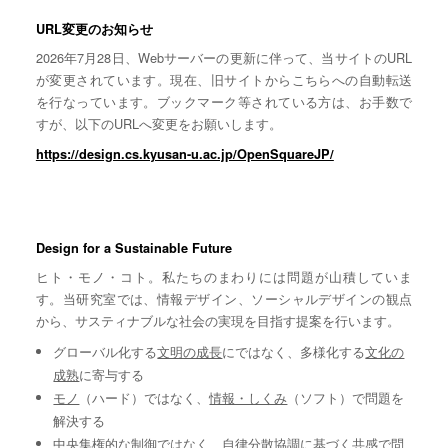
URL変更のお知らせ
2026年7月28日、Webサーバーの更新に伴って、当サイトのURL
が変更されています。現在、旧サイトからこちらへの自動転送
を行なっています。ブックマーク等されている方は、お手数で
すが、以下のURLへ変更をお願いします。
https://design.cs.kyusan-u.ac.jp/OpenSquareJP/
Design for a Sustainable Future
ヒト・モノ・コト。私たちのまわりには問題が山積していま
す。当研究室では、情報デザイン、ソーシャルデザインの観点
から、サスティナブルな社会の実現を目指す提案を行います。
グローバル化する
文明の成長
にではなく、多様化する
文化の
成熟
に寄与する
モノ
（ハード）ではなく、
情報・しくみ
（ソフト）で問題を
解決する
中央集権的な
制御
ではなく、自律分散協調に基づく
共感
で問