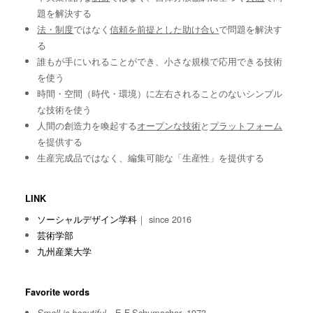
題を解決する
法・制度
ではなく
信頼を前提とした助け合い
で問題を解決す
る
誰もが手にいれることができ、小さな規模で応用できる技術
を使う
時間・空間（時代・環境）に左右されることのないシンプル
な技術を使う
人間の創造力を喚起する
オープンな技術
と
プラットフォーム
を提供する
生産完成品ではなく、編集可能な「生産性」を提供する
LINK
ソーシャルデザイン学科
｜ since 2016
芸術学部
九州産業大学
Favorite words
E.F.Schumacher, 1973