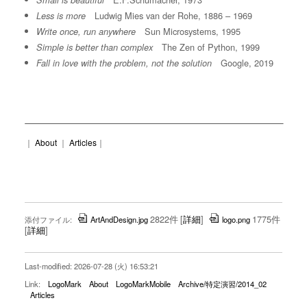
Small is beautiful
Ludwig Mies van der Rohe, 1886 – 1969
Less is more
Sun Microsystems, 1995
Write once, run anywhere
The Zen of Python, 1999
Simple is better than complex
Google, 2019
Fall in love with the problem, not the solution
｜
About
｜
Articles
｜
2822件
[
詳細
]
1775件
添付ファイル:
ArtAndDesign.jpg
logo.png
[
詳細
]
Last-modified: 2026-07-28 (火) 16:53:21
Link:
LogoMark
About
LogoMarkMobile
Archive/特定演習/2014_02
Articles